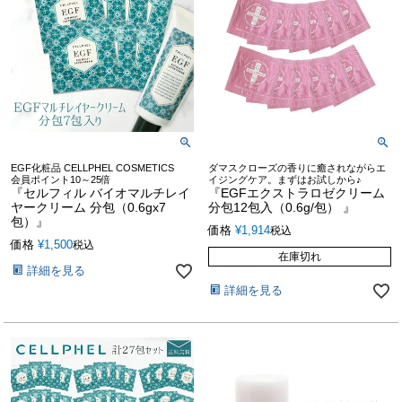
EGF化粧品 CELLPHEL COSMETICS
ダマスクローズの香りに癒されながらエ
会員ポイント10～25倍
イジングケア。まずはお試しから♪
『セルフィル バイオマルチレイ
『EGFエクストラロゼクリーム
ヤークリーム 分包（0.6gx7
分包12包入（0.6g/包） 』
包）』
価格
¥
1,914
税込
価格
¥
1,500
税込
在庫切れ
詳細を見る
詳細を見る