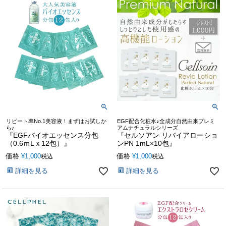
リピート率No.1美容液！まずはお試しか
EGF配合化粧水♪全成分自然由来プレミ
ら♪
アムナチュラルシリーズ
『EGFバイオエッセンス分包
『セルソアン リバイアローショ
（0.6ｍLｘ12包）』
ンPN 1mL×10包』
価格
¥
1,000
価格
¥
1,000
税込
税込
詳細を見る
詳細を見る