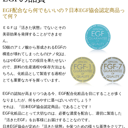
EGF配合なら何でもいいの？日本EGF協会認定商品っ
て何？
ＥＧＦは『活きた状態』でないとその
美容効果を発揮することができませ
ん。
53個のアミノ酸から形成されるEGFの
構造が壊れてしまったもの(ナノ化)は、
もはやEGFとしての役目を果たせない
ので、原料の生産過程や保存方法はも
ちろん、化粧品として製造する過程が
とても重要なカギを握っています。
EGFの認知が高まりつつある今、EGF配合化粧品を目にすることが多く
なりましたが、何をめやすに選べばいいのでしょう？
それは、『日本EGF協会認定商品』であることです！
EGF化粧品にとって大切なのは、必要な濃度を配合し、適切に製造した
『活きたEGF』をお客様にお届けすることなのです。
日本EGF協会が定めた『活きた状態』を保つための様々な基準をクリアし