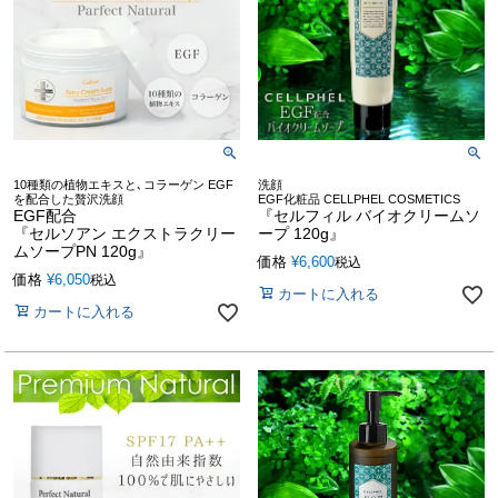
10種類の植物エキスと､コラーゲン EGF
洗顔
を配合した贅沢洗顔
EGF化粧品 CELLPHEL COSMETICS
EGF配合
『セルフィル バイオクリームソ
『セルソアン エクストラクリー
ープ 120g』
ムソープPN 120g』
価格
¥
6,600
税込
価格
¥
6,050
税込
カートに入れる
カートに入れる