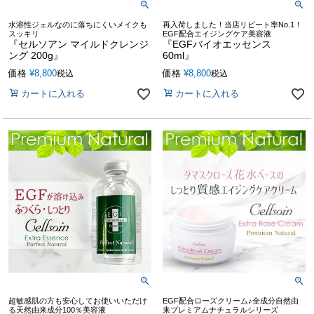
水溶性ジェルなのに落ちにくいメイクも
再入荷しました！当店リピート率No.1！
スッキリ
EGF配合エイジングケア美容液
『セルソアン マイルドクレンジ
『EGFバイオエッセンス
ング 200g』
60ml』
価格
¥
8,800
価格
¥
8,800
税込
税込
カートに入れる
カートに入れる
超敏感肌の方も安心してお使いいただけ
EGF配合ローズクリーム♪全成分自然由
る天然由来成分100％美容液
来プレミアムナチュラルシリーズ