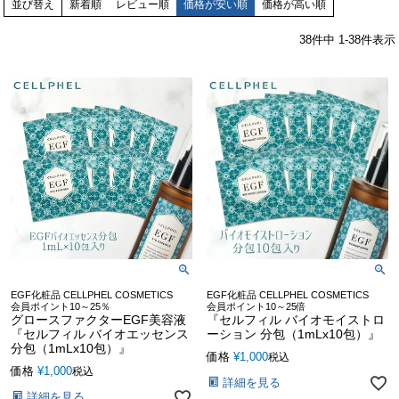
並び替え
新着順
レビュー順
価格が安い順
価格が高い順
38
件中
1
-
38
件表示
EGF化粧品 CELLPHEL COSMETICS
EGF化粧品 CELLPHEL COSMETICS
会員ポイント10～25％
会員ポイント10～25倍
グロースファクターEGF美容液
『セルフィル バイオモイストロ
『セルフィル バイオエッセンス
ーション 分包（1mLx10包）』
分包（1mLx10包）』
価格
¥
1,000
税込
価格
¥
1,000
税込
詳細を見る
詳細を見る