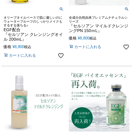
オリーブオイルベースで肌に優しいのに
全成分自然由来プレミアムナチュラルシ
ウォータープルーフのしっかりメイクも
リーズ
するする落ちる♪
『セルソアン マイルドクレンジ
EGF配合
ングPN 150ｍL』
『セルソアン クレンジングオイ
価格
¥
8,800
税込
ル 200mL』
価格
¥
8,800
カートに入れる
税込
カートに入れる