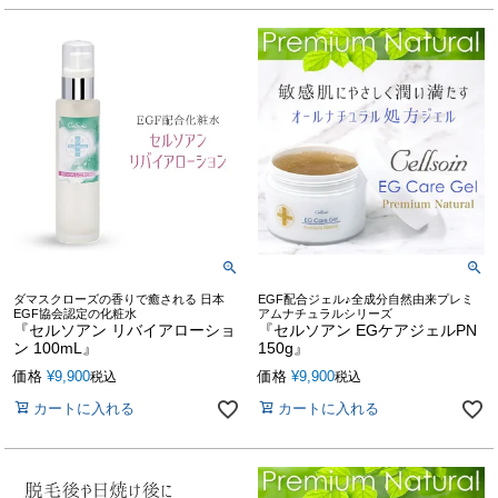
ダマスクローズの香りで癒される 日本
EGF配合ジェル♪全成分自然由来プレミ
EGF協会認定の化粧水
アムナチュラルシリーズ
『セルソアン リバイアローショ
『セルソアン EGケアジェルPN
ン 100mL』
150g』
価格
¥
9,900
価格
¥
9,900
税込
税込
カートに入れる
カートに入れる