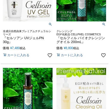
全成分自然由来プレミアムナチュラルシ
クレンジング
リーズ
EGF化粧品 CELLPHEL COSMETICS
『セルソアン UVジェルPN
『セルフィル バイオクレンジン
30g』
グオイル 200mL』
価格
¥
7,480
価格
¥
8,800
税込
税込
カートに入れる
カートに入れる