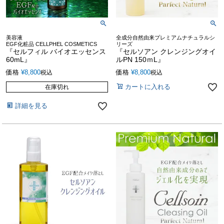
美容液
全成分自然由来プレミアムナチュラルシ
EGF化粧品 CELLPHEL COSMETICS
リーズ
『セルフィル バイオエッセンス
『セルソアン クレンジングオイ
60mL』
ルPN 150ｍL』
価格
¥
8,800
価格
¥
8,800
税込
税込
カートに入れる
在庫切れ
詳細を見る