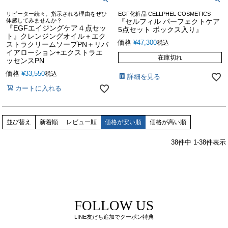
リピーター続々。指示される理由をぜひ
EGF化粧品 CELLPHEL COSMETICS
体感してみませんか？
『セルフィル パーフェクトケア
『EGFエイジングケア４点セッ
5点セット ボックス入り』
ト』クレンジングオイル＋エク
価格
¥
47,300
税込
ストラクリームソープPN＋リバ
イアローション+エクストラエ
在庫切れ
ッセンスPN
価格
¥
33,550
税込
詳細を見る
カートに入れる
並び替え
新着順
レビュー順
価格が安い順
価格が高い順
38
件中
1
-
38
件表示
FOLLOW US
LINE友だち追加でクーポン特典