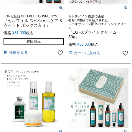
EGF化粧品 CELLPHEL COSMETICS
トレチノイン療法に匹敵
『セルフィル スペシャルケア 3
有名TV番組でも紹介された
フコキサンチン配合のエイジングクリー
点セット ボックス入り』
ム
『EGFXブライトクリーム
価格
¥
31,900
税込
30g』
在庫切れ
価格
¥
33,000
税込
詳細を見る
カートに入れる