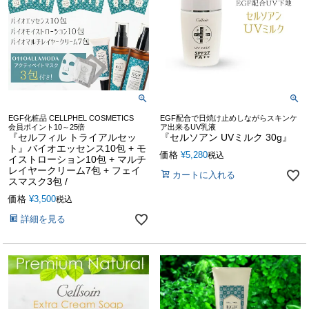
EGF化粧品 CELLPHEL COSMETICS
EGF配合で日焼け止めしながらスキンケ
会員ポイント10～25倍
ア出来るUV乳液
『セルフィル トライアルセッ
『セルソアン UVミルク 30g』
ト』バイオエッセンス10包 + モ
価格
¥
5,280
税込
イストローション10包 + マルチ
レイヤークリーム7包 + フェイ
カートに入れる
スマスク3包 /
価格
¥
3,500
税込
詳細を見る