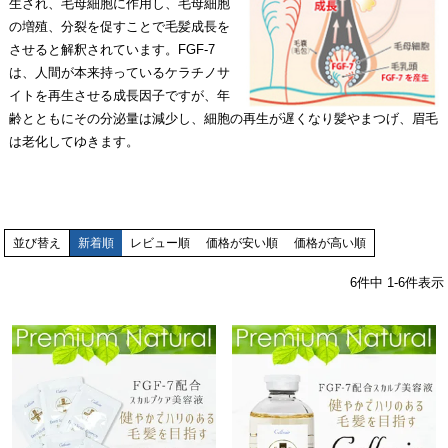
生され、毛母細胞に作用し、毛母細胞
の増殖、分裂を促すことで毛髪成長を
させると解釈されています。FGF-7
は、人間が本来持っているケラチノサ
イトを再生させる成長因子ですが、年
齢とともにその分泌量は減少し、細胞の再生が遅くなり髪やまつげ、眉毛
は老化してゆきます。
並び替え
新着順
レビュー順
価格が安い順
価格が高い順
6
件中
1
-
6
件表示