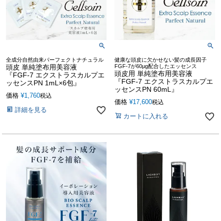
全成分自然由来パーフェクトナチュラル
健康な頭皮に欠かせない髪の成長因子
頭皮 単純塗布用美容液
FGF-7が60μg配合したエッセンス
頭皮用 単純塗布用美容液
『FGF-7 エクストラスカルプエ
『FGF-7 エクストラスカルプエ
ッセンスPN 1mL×6包』
ッセンスPN 60mL』
価格
¥
1,760
税込
価格
¥
17,600
税込
詳細を見る
カートに入れる