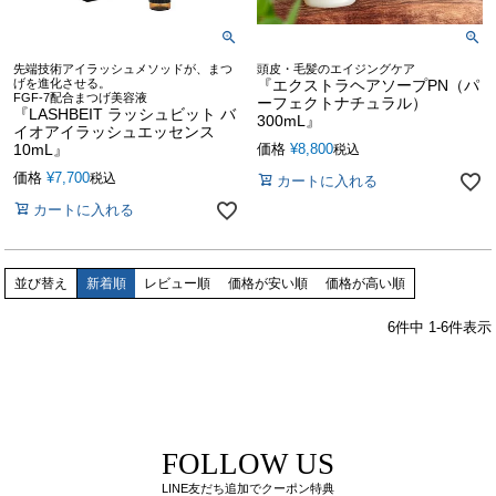
先端技術アイラッシュメソッドが、まつ
頭皮・毛髪のエイジングケア
げを進化させる。
『エクストラヘアソープPN（パ
FGF-7配合まつげ美容液
ーフェクトナチュラル）
『LASHBEIT ラッシュビット バ
300mL』
イオアイラッシュエッセンス
10mL』
価格
¥
8,800
税込
価格
¥
7,700
税込
カートに入れる
カートに入れる
並び替え
新着順
レビュー順
価格が安い順
価格が高い順
6
件中
1
-
6
件表示
FOLLOW US
LINE友だち追加でクーポン特典