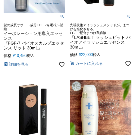
髪の成長サポート成分FGF-7を毛根へ補
先端技術アイラッシュメソッドが、まつ
給
げを進化させる。
イーポレーション用導入エッセ
FGF-7配合まつげ美容液
『LASHBEIT ラッシュビット バ
ンス
イオアイラッシュエッセンス
『FGF-7 バイオスカルプエッセ
30mL』
ンス リット 30mL』
価格
¥
22,000
税込
価格
¥
10,450
税込
カートに入れる
詳細を見る