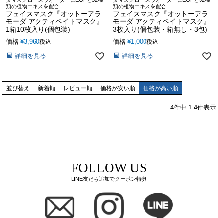
ダマスクローズウオーターにEGFと32種
ダマスクローズウオーターにEGFと32種
類の植物エキスを配合
類の植物エキスを配合
フェイスマスク『オットーアラ
フェイスマスク『オットーアラ
モーダ アクティベイトマスク』
モーダ アクティベイトマスク』
1箱10枚入り(個包装)
3枚入り(個包装・箱無し・3包)
価格
¥
3,960
価格
¥
1,000
税込
税込
詳細を見る
詳細を見る
並び替え
新着順
レビュー順
価格が安い順
価格が高い順
4
件中
1
-
4
件表示
FOLLOW US
LINE友だち追加でクーポン特典