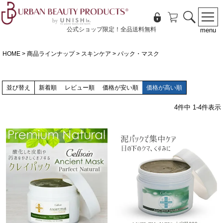
公式ショップ限定！全品送料無料
menu
HOME
商品ラインナップ
スキンケア
パック・マスク
並び替え
新着順
レビュー順
価格が安い順
価格が高い順
4
件中
1
-
4
件表示