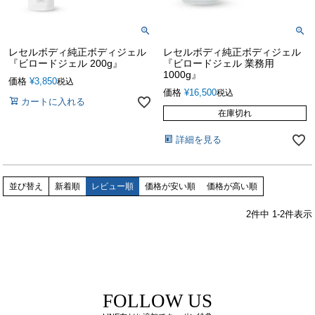
レセルボディ純正ボディジェル
レセルボディ純正ボディジェル
『ビロードジェル 200g』
『ビロードジェル 業務用
1000g』
価格
¥
3,850
税込
価格
¥
16,500
税込
カートに入れる
在庫切れ
詳細を見る
並び替え
新着順
レビュー順
価格が安い順
価格が高い順
2
件中
1
-
2
件表示
FOLLOW US