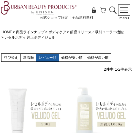
公式ショップ限定！全品送料無料
menu
HOME
商品ラインナップ
ボディケア
筋膜リリース／吸引ローラー機能
レセルボディ 純正ボディジェル
並び替え
新着順
レビュー順
価格が安い順
価格が高い順
2
件中
1
-
2
件表示