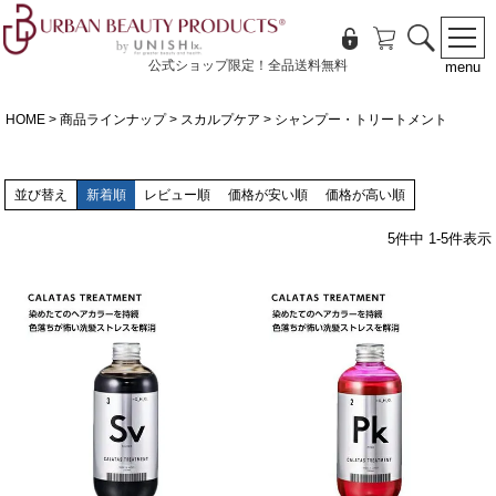
公式ショップ限定！全品送料無料
menu
HOME
商品ラインナップ
スカルプケア
シャンプー・トリートメント
並び替え
新着順
レビュー順
価格が安い順
価格が高い順
5
件中
1
-
5
件表示