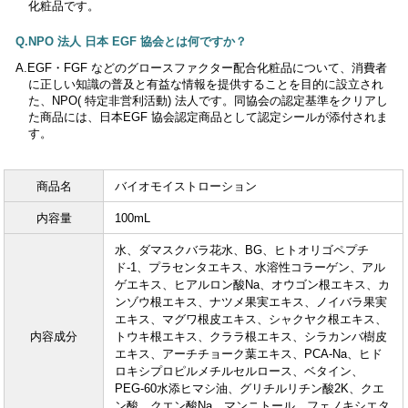
化粧品です。
NPO 法人 日本 EGF 協会とは何ですか？
EGF・FGF などのグロースファクター配合化粧品について、消費者
に正しい知識の普及と有益な情報を提供することを目的に設立され
た、NPO( 特定非営利活動) 法人です。同協会の認定基準をクリアし
た商品には、日本EGF 協会認定商品として認定シールが添付されま
す。
商品名
バイオモイストローション
内容量
100mL
水、ダマスクバラ花水、BG、ヒトオリゴペプチ
ド-1、プラセンタエキス、水溶性コラーゲン、アル
ゲエキス、ヒアルロン酸Na、オウゴン根エキス、カ
ンゾウ根エキス、ナツメ果実エキス、ノイバラ果実
エキス、マグワ根皮エキス、シャクヤク根エキス、
内容成分
トウキ根エキス、クララ根エキス、シラカンバ樹皮
エキス、アーチチョーク葉エキス、PCA-Na、ヒド
ロキシプロピルメチルセルロース、ベタイン、
PEG-60水添ヒマシ油、グリチルリチン酸2K、クエ
ン酸、クエン酸Na、マンニトール、フェノキシエタ