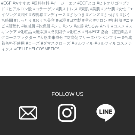
#EGF #おすすめ #送料無料 #イージーエフ #EGFとは #ヒトオリゴペプチ
ド #ヒアルロン酸 #コラーゲン #肌ストレス #素肌 #美肌 #ツヤ肌 #女性 #エ
イジング #男性 #透明感 #レディース #ざらつき #メンズ #さっぱり #おう
ち時間 #しっとり #おうち美容 #保湿 #日本製 #毛穴 #サロン #年齢肌 #ニキ
ビ #肌荒れ #敏感肌 #乾燥肌 #シミ #シワ #改善 #たるみ #ハリ #コスメ #ス
キンケア #化粧品 #無添加 #成長因子 #化粧水 #日本EGF協会 認定商品 #
グロースファクター #天然由来成分 #防腐剤フリー #パラベンフリー #合成
着色料不使用 #ローズ #ダマスクローズ #セルフィル #セルフィルコスメテ
ィクス #CELLPHELCOSMETICS
FOLLOW US