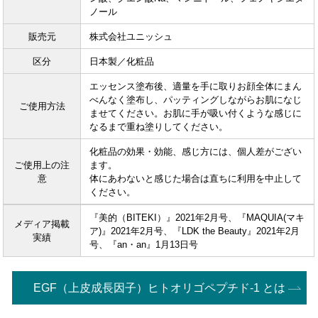
ノール
販売元
株式会社ユニッシュ
区分
日本製／化粧品
エッセンス塗布後、適量を手に取りお顔全体にまん
べんなく塗布し、パッティングしながらお肌になじ
ご使用方法
ませてください。お肌に手が吸い付くような感じに
なるまで重ね塗りしてください。
化粧品の効果・効能、感じ方には、個人差がござい
ご使用上の注
ます。
意
体にあわないと感じた場合は直ちに利用を中止して
ください。
『美的（BITEKI）』2021年2月号、『MAQUIA(マキ
メディア掲載
ア)』2021年2月号、『LDK the Beauty』2021年2月
実績
号、『an・an』1月13日号
EGF（上皮成長因子）ヒトオリゴペプチド-1 とは