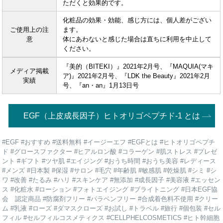
ただくと効果的です。
化粧品の効果・効能、感じ方には、個人差がござい
ご使用上の注
ます。
意
体にあわないと感じた場合は直ちに利用を中止して
ください。
『美的（BITEKI）』2021年2月号、『MAQUIA(マキ
メディア掲載
ア)』2021年2月号、『LDK the Beauty』2021年2月
実績
号、『an・an』1月13日号
EGF（上皮成長因子）ヒトオリゴペプチド-1 とは
#EGF #おすすめ #送料無料 #イージーエフ #EGFとは #ヒトオリゴペプチ
ド #グロースファクター #ヒアルロン酸 #コラーゲン #肌ストレス #プレゼ
ント #ギフト #ツヤ肌 #エイジング #おうち時間 #おうち美容 #レディース
#メンズ #日本製 #保湿 #サロン #毛穴 #年齢肌 #敏感肌 #乾燥肌 #シミ #シ
ワ #改善 #たるみ #ハリ #スキンケア #無添加 #成長因子 #美容液 #エッセン
ス #化粧水 #ローション #フォトエイジング #ブライトニング #日本EGF協
会 認定商品 #防腐剤フリー #パラベンフリー #合成着色料不使用 #クリー
ム #乳液 #ローズ #ダマスクローズ #お試し #トラベル #旅行 #個包装 #セル
フィル #セルフィルコスメティクス #CELLPHELCOSMETICS #ヒト幹細胞