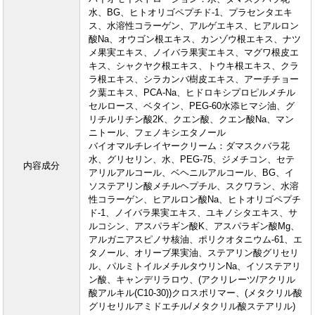
水、BG、ヒトオリゴペプチド-1、プラセンタエキ
ス、水溶性コラーゲン、アルゲエキス、ヒアルロン
酸Na、オウゴン根エキス、カンゾウ根エキス、ナツ
メ果実エキス、ノイバラ果実エキス、マグワ根皮エ
キス、シャクヤク根エキス、トウキ根エキス、クラ
ラ根エキス、シラカンバ樹皮エキス、アーチチョー
ク葉エキス、PCA-Na、ヒドロキシプロピルメチル
セルロース、ベタイン、PEG-60水添ヒマシ油、グ
リチルリチン酸2K、クエン酸、クエン酸Na、マン
ニトール、フェノキシエタノール
バイオマルチレイヤークリーム：ダマスクバラ花
水、グリセリン、水、PEG-75、ジメチコン、セテ
内容成分
アリルアルコール、ベヘニルアルコール、BG、イ
ソステアリン酸メチルヘプチル、スクワラン、水溶
性コラーゲン、ヒアルロン酸Na、ヒトオリゴペプチ
ド-1、ノイバラ果実エキス、ユキノシタエキス、サ
ルコシン、アスパラギン酸K、アスパラギン酸Mg、
アルガニアスピノサ核油、ポリクオタニウム-61、エ
タノール、オリーブ果実油、ステアリン酸グリセリ
ル、パルミトイルメチルタウリンNa、イソステアリ
ン酸、キャンデリラロウ、(アクリレーツ/アクリル
酸アルキル(C10-30))クロスポリマー、(メタクリル酸
グリセリルアミドエチル/メタクリル酸ステアリル)