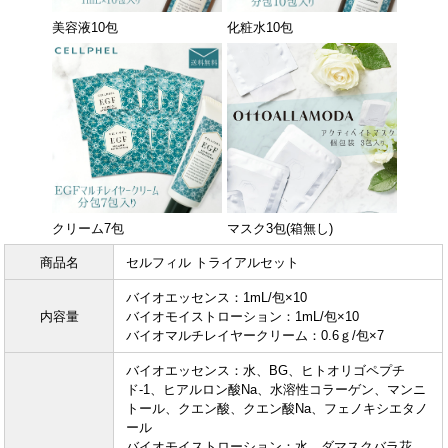
美容液10包
化粧水10包
クリーム7包
マスク3包(箱無し)
商品名
セルフィル トライアルセット
バイオエッセンス：1mL/包×10
内容量
バイオモイストローション：1mL/包×10
バイオマルチレイヤークリーム：0.6ｇ/包×7
バイオエッセンス：水、BG、ヒトオリゴペプチ
ド-1、ヒアルロン酸Na、水溶性コラーゲン、マンニ
トール、クエン酸、クエン酸Na、フェノキシエタノ
ール
バイオモイストローション：水、ダマスクバラ花