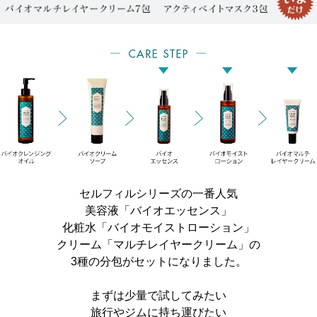
セルフィルシリーズの一番人気
美容液「バイオエッセンス」
化粧水「バイオモイストローション」
クリーム「マルチレイヤークリーム」の
3種の分包がセットになりました。
まずは少量で試してみたい
旅行やジムに持ち運びたい