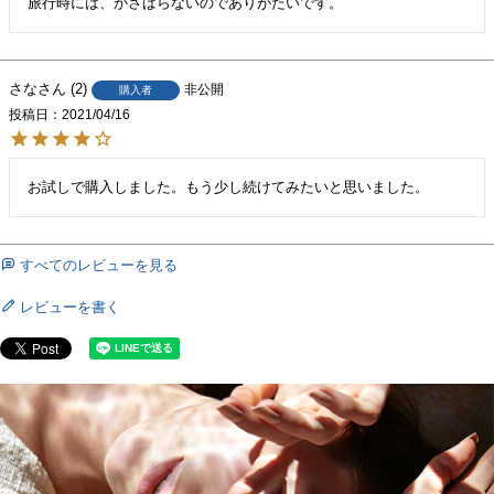
旅行時には、かさばらないのでありがたいです。
さな
2
非公開
購入者
投稿日
2021/04/16
お試しで購入しました。もう少し続けてみたいと思いました。
すべてのレビューを見る
レビューを書く