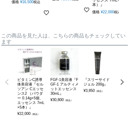
価格
¥
16,500
税込
本）』
価格
¥
22,000
税込
この商品を見た人は、こちらの商品もチェックしてい
ます
ビタミンC誘導
FGF-1美容液『F
『スリーサイド
イーポ
体美容液『セル
GF-1 アルティメ
ジェル 200g』
ン用導
ソアン Cエッセ
ットエッセンス
ンス
¥
3,850
（税込）
ンス2 （パウダ
30mL』
『FGF
ー 0.14g×5個、
ウルト
¥
30,800
（税込）
エッセンス 7mL
ンス リ
×5本）』
L』
¥
22,000
¥
19,80
（税込）