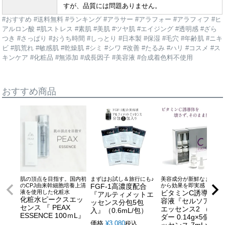
すが、品質には問題ありません。
#おすすめ #送料無料 #ランキング #アラサー #アラフォー #アラフィフ #ヒ
アルロン酸 #肌ストレス #素肌 #美肌 #ツヤ肌 #エイジング #透明感 #ざら
つき #さっぱり #おうち時間 #しっとり #日本製 #保湿 #毛穴 #年齢肌 #ニキ
ビ #肌荒れ #敏感肌 #乾燥肌 #シミ #シワ #改善 #たるみ #ハリ #コスメ #ス
キンケア #化粧品 #無添加 #成長因子 #美容液 #合成着色料不使用
おすすめ商品
肌の頂点を目指す。国内初
まずはお試し＆旅行にも♪
美容成分が新鮮なまま届
のCPJ由来幹細胞培養上清
FGF-1高濃度配合
から効果を即実感！
液を使用した化粧水
ビタミンC誘導体美
『アルティメットエ
化粧水ピークスエッ
容液『セルソアン C
ッセンス分包5包
センス 『 PEAX
エッセンス2 （パウ
入』（0.6mL/包）
ESSENCE 100ｍL』
ダー 0.14g×5個、エ
価格
¥
3,080
税込
ッセンス 7mL×5