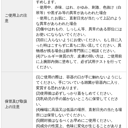
すめします。
・使用中、赤味、はれ、かゆみ、刺激、色抜け（白
班等）や黒ずみ等の異常があらわれた場合
ご使用上の注
・使用したお肌に、直射日光が当たって上記のよう
意
な異常があらわれた場合
(2)傷やはれもの、しっしん等、異常のある部位には
お使いにならないでください。
(3)目に入らないようにお使いください。もし目に入
った時はこすらずに直ちに洗い流してください。異
物感が残る場合は眼科専門医にご相談ください。
(4)アレルギー体質の方、皮膚の弱い方は、ご使用前
に上腕部内側に塗布して、必ず試用テストを行って
ください。
(1)ご使用の際は、容器の口が手に触れないようにし
てください。手についている雑菌が容器内に入り、
変質する恐れがあります。
(2)使用後は必ずしっかり蓋をしめてください。
(3)乳幼児の手の届かないところに保管してくださ
保管及び取扱
い。
上の注意
(4)極端に高温又は低温の場所、直射日光の当たる場
所には保管しないでください。
(5)開封後はなるべくお早めにご使用ください。
(6)成分の性質上、色味に変化が生じることがありま