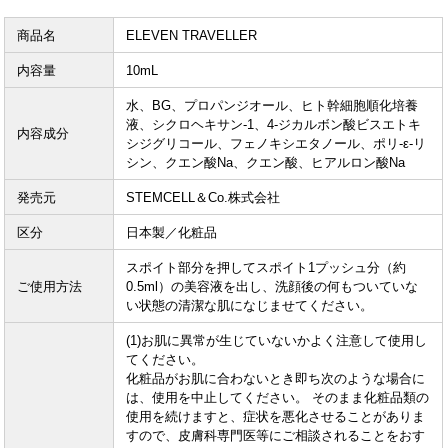
商品名
ELEVEN TRAVELLER
内容量
10mL
水、BG、プロパンジオール、ヒト幹細胞順化培養
液、シクロヘキサン-1、4-ジカルボン酸ビスエトキ
内容成分
シジグリコール、フェノキシエタノール、ポリ-ε-リ
シン、クエン酸Na、クエン酸、ヒアルロン酸Na
発売元
STEMCELL＆Co.株式会社
区分
日本製／化粧品
スポイト部分を押してスポイト1プッシュ分（約
ご使用方法
0.5ml）の美容液を出し、洗顔後の何もついていな
い状態の清潔な肌になじませてください。
(1)お肌に異常が生じていないかよく注意して使用し
てください。
化粧品がお肌に合わないとき即ち次のような場合に
は、使用を中止してください。 そのまま化粧品類の
使用を続けますと、症状を悪化させることがありま
すので、皮膚科専門医等にご相談されることをおす