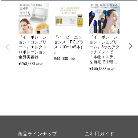
『イーポレーシ
『イーピーエッ
『イーポレーシ
『EG
ョン・コンプリ
センス・PCプラ
ョン・シュプリ
ッセンス
ート』エレクト
ス（10mL×5本）
ーム』3つのアタ
¥
8,800
ロポレーション
』
ッチメントで
全身美容器
「本物エステ」
¥
44,000
（税込）
を自宅で手軽に
¥
253,000
（税込）
¥
165,000
（税込）
商品ラインナップ
ご利用ガイド