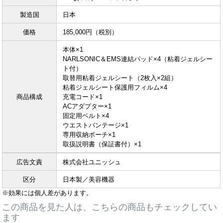
製造国
日本
価格
185,000円（税別）
本体×1
NARLSONIC＆EMS連結パッド×4（粘着ジェルシー
ト付）
取替用粘着ジェルシート（2枚入×2組）
粘着ジェルシート保護用フィルム×4
商品構成
充電コード×1
ACアダプター×1
固定用ベルト×4
ウエストバンテージ×1
専用収納ポーチ×1
取扱説明書（保証書付）×1
広告文責
株式会社ユニッシュ
区分
日本製／美容機器
※効果には個人差があります。
この商品を見た人は、こちらの商品もチェックしてい
ます