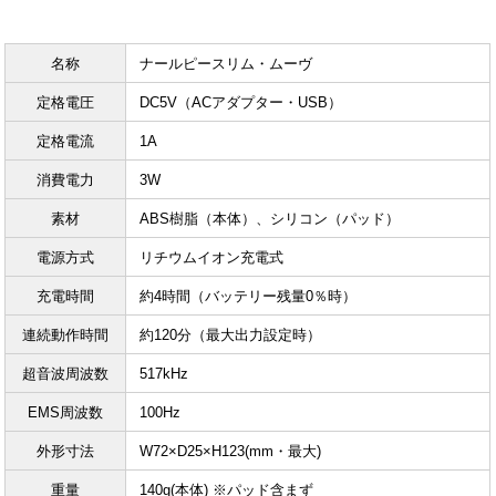
名称
ナールピースリム・ムーヴ
定格電圧
DC5V（ACアダプター・USB）
定格電流
1A
消費電力
3W
素材
ABS樹脂（本体）、シリコン（パッド）
電源方式
リチウムイオン充電式
充電時間
約4時間（バッテリー残量0％時）
連続動作時間
約120分（最大出力設定時）
超音波周波数
517kHz
EMS周波数
100Hz
外形寸法
W72×D25×H123(mm・最大)
重量
140g(本体) ※パッド含まず