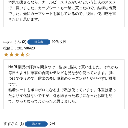
本気で痩せるなら、ナールピースリムがいいという知人のススメ
で、買いました。カーブシートも一緒に買ったので、結構な出費
でした。先にカーブシートを試しているので、後日、使用感を書
きたいと思います。
sayuri
2
40代
女性
購入者
投稿日
2017/06/23
NARL製品の評判を聞きつけ、悩みに悩んで買いました。それから
毎日のように家事の合間やテレビを見ながら使っています。肌に
つけて使うので、露出の多い薄着のシーズンだとやりやすい機器
です。

粘着シートもボロボロになるまで私は使っています。体重は思っ
たより変化はないですが、引き締まった感じになったお腹を見
て、やっと買ってよかったと思えました。
すず
1
女性
購入者