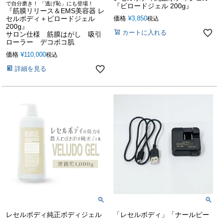
で自分磨き！ 「逃げ恥」にも登場！
『ビロードジェル 200g』
『筋膜リリース＆EMS美容器 レ
セルボディ＋ビロードジェル
価格
¥
3,850
税込
200g』
カートに入れる
サロン仕様 筋膜はがし 吸引
ローラー デコボコ肌
価格
¥
110,000
税込
詳細を見る
レセルボディ純正ボディジェル
「レセルボディ」「ナールピー