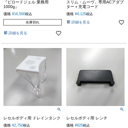
『ビロードジェル 業務用
スリム・ムーヴ」専用ACアダプ
1000g』
ター＋充電コード
価格
¥
16,500
価格
¥
4,125
税込
税込
詳細を見る
在庫切れ
詳細を見る
レセルボディ用 ドレインタンク
レセルボディ用 レンチ
価格
¥
2,750
価格
¥
825
税込
税込