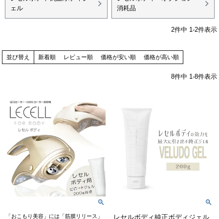
ェル
消耗品
2
件中
1
-
2
件表示
並び替え
新着順
レビュー順
価格が安い順
価格が高い順
8
件中
1
-
8
件表示
「おこもり美容」には「筋膜リリース」
レセルボディ純正ボディジェル