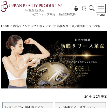
公式ショップ限定！全品送料無料
menu
HOME
商品ラインナップ
ボディケア
筋膜リリース／吸引ローラー機能
2
件中
1
-
2
件表示
レセルボディ 純正ボディジ
レセルボディ オプション・