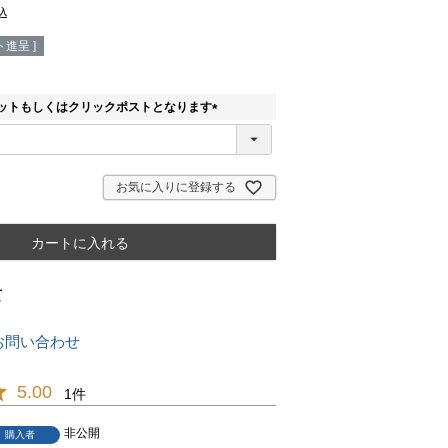
込
進呈 ]
ットもしくはクリックポストとなります
(
必
須
)
お気に入りに登録する
カートに入れる
て
お問い合わせ
5.00
1
非公開
購入者