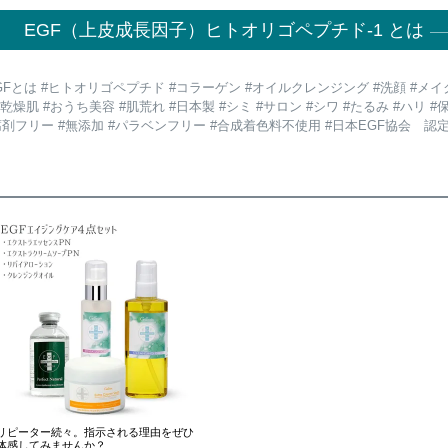
EGF（上皮成長因子）ヒトオリゴペプチド-1 とは
EGFとは #ヒトオリゴペプチド #コラーゲン #オイルクレンジング #洗顔 #メイク
乾燥肌 #おうち美容 #肌荒れ #日本製 #シミ #サロン #シワ #たるみ #ハリ #
防腐剤フリー #無添加 #パラベンフリー #合成着色料不使用 #日本EGF協会 認
リピーター続々。指示される理由をぜひ
体感してみませんか？