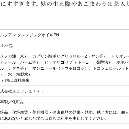
ルソアン クレンジングオイルPN
mL×8包
メヌカ油（米）、カプリン酸ポリグリセリルー2（ヤシ等）、トリオレ
カノール（パーム等）、ヒトオリゴペプ チドー1、（発酵法）、ホホ
ル（ナタネ等）、マンニトール（トウモロコシ）、トコフェロール（ト
）、水（精製水）
 ）内は原料由来
式会社ユニッシュｌｘ．
本製／化粧品
粧品、化粧雑貨・美容機器・健康食品の効果・効能、感じ方には、個人
にあわないと感じた場合は直ちに利用を中止してください。