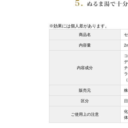
※効果には個人差があります。
商品名
セ
内容量
2
コ
デ
内容成分
チ
ラ
（
販売元
株
区分
日
化
ご使用上の注意
体