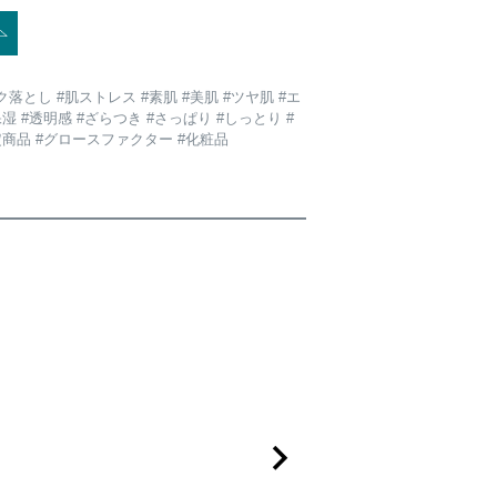
落とし #肌ストレス #素肌 #美肌 #ツヤ肌 #エ
保湿 #透明感 #ざらつき #さっぱり #しっとり #
定商品 #グロースファクター #化粧品