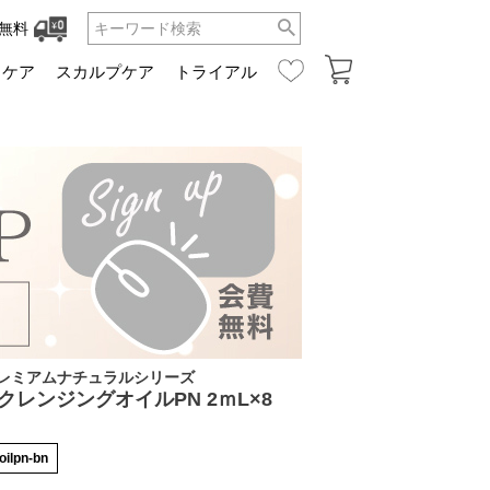
無料
ュケア
スカルプケア
トライアル
レミアムナチュラルシリーズ
クレンジングオイルPN 2ｍL×8
oilpn-bn