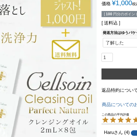
¥
1,000
価格
税
[
100
円分のポイント
送料込
発送方法はゆうパケ
返品特約につい
商品についての
Haru
4