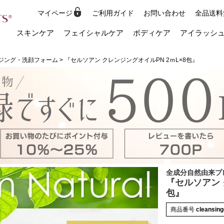
マイページ
ご利用ガイド
お問い合わせ
全品送料
検索
スキンケア
フェイシャルケア
ボディケア
アイラッシ
ジング・洗顔フォーム
『セルソアン クレンジングオイルPN 2ｍL×8包』
全成分自然由来プ
『セルソアン 
包』
商品番号
cleansing