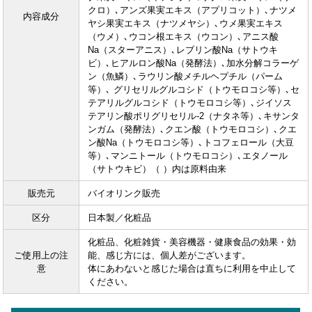
クロ）､アンズ果実エキス（アプリコット）､ナツメ
内容成分
ヤシ果実エキス（ナツメヤシ）､ウメ果実エキス
（ウメ）､ウコン根エキス（ウコン）､アニス酸
Na（スターアニス）､レブリン酸Na（サトウキ
ビ）､ヒアルロン酸Na（発酵法）､加水分解コラーゲ
ン（魚鱗）､ラウリン酸メチルヘプチル（パーム
等）､ グリセリルグルコシド（トウモロコシ等）､セ
テアリルグルコシド（トウモロコシ等）､ジイソス
テアリン酸ポリグリセリル-2（ナタネ等）､キサンタ
ンガム（発酵法）､クエン酸（トウモロコシ）､クエ
ン酸Na（トウモロコシ等）､トコフェロール（大豆
等）､マンニトール（トウモロコシ）､エタノール
（サトウキビ）（ ）内は原料由来
販売元
バイオリンク販売
区分
日本製／化粧品
化粧品、化粧雑貨・美容機器・健康食品の効果・効
ご使用上の注
能、感じ方には、個人差がございます。
意
体にあわないと感じた場合は直ちに利用を中止して
ください。