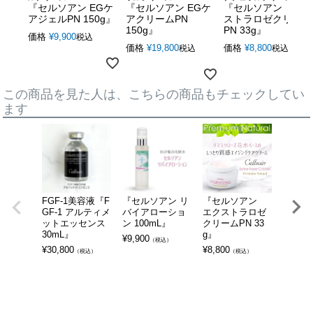
『セルソアン EGケ
『セルソアン EGケ
『セルソアン エク
アジェルPN 150g』
アクリームPN
ストラロゼクリーム
150g』
PN 33g』
価格
¥
9,900
税込
価格
¥
19,800
価格
¥
8,800
税込
税込
この商品を見た人は、こちらの商品もチェックしてい
ます
FGF-1美容液『F
『セルソアン リ
『セルソアン
『セ
GF-1 アルティメ
バイアローショ
エクストラロゼ
エクス
ットエッセンス
ン 100mL』
クリームPN 33
クリーム
30mL』
g』
¥
9,900
¥
8,800
（税込）
¥
30,800
¥
8,800
（税込）
（税込）