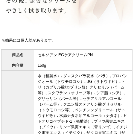
※効果には個人差があります。
商品名
セルソアン EGケアクリームPN
内容量
150g
水（精製水）､ダマスクバラ花水（バラ）､プロパン
ジオール（トウモロコシ）､BG（サトウキビ）､ト
リ（カプリル酸/カプリン酸）グリセリル（パーム
等）､スクワラン（オリーブ等）､シア脂（シア）､
グリセリン（パーム等）､セテアリルアルコール
（パーム等）､クエン酸ステアリン酸グリセリル
（トウモロコシ等）､ペンチレングリコール（サト
ウキビ等）､水添ナタネ油アルコール（ナタネ）､ヒ
トオリゴペプチド-1（発酵法）､ブドウ果実エキス
（ブドウ）､リンゴ果実エキス（青リンゴ）､イチジ
ク果実エキス（イチジク）､ザクロ果実エキス（ザ