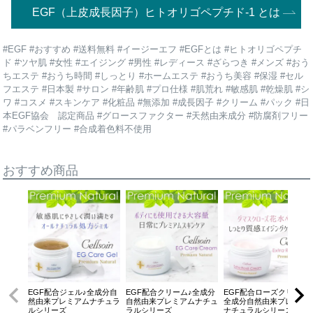
EGF（上皮成長因子）ヒトオリゴペプチド-1 とは
#EGF #おすすめ #送料無料 #イージーエフ #EGFとは #ヒトオリゴペプチ
ド #ツヤ肌 #女性 #エイジング #男性 #レディース #ざらつき #メンズ #おう
ちエステ #おうち時間 #しっとり #ホームエステ #おうち美容 #保湿 #セル
フエステ #日本製 #サロン #年齢肌 #プロ仕様 #肌荒れ #敏感肌 #乾燥肌 #シ
ワ #コスメ #スキンケア #化粧品 #無添加 #成長因子 #クリーム #パック #日
本EGF協会 認定商品 #グロースファクター #天然由来成分 #防腐剤フリー
#パラベンフリー #合成着色料不使用
おすすめ商品
EGF配合ジェル♪全成分自
EGF配合クリーム♪全成分
EGF配合ローズクリーム
然由来プレミアムナチュラ
自然由来プレミアムナチュ
全成分自然由来プレミア
ルシリーズ
ラルシリーズ
ナチュラルシリーズ