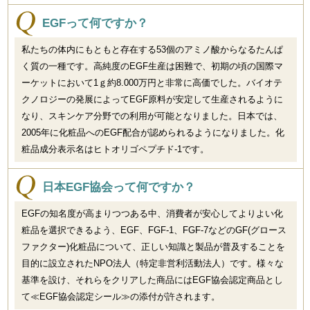
EGFって何ですか？
私たちの体内にもともと存在する53個のアミノ酸からなるたんぱ
く質の一種です。高純度のEGF生産は困難で、初期の頃の国際マ
ーケットにおいて1ｇ約8.000万円と非常に高価でした。バイオテ
クノロジーの発展によってEGF原料が安定して生産されるように
なり、スキンケア分野での利用が可能となりました。日本では、
2005年に化粧品へのEGF配合が認められるようになりました。化
粧品成分表示名はヒトオリゴペプチド-1です。
日本EGF協会って何ですか？
EGFの知名度が高まりつつある中、消費者が安心してよりよい化
粧品を選択できるよう、EGF、FGF-1、FGF-7などのGF(グロース
ファクター)化粧品について、正しい知識と製品が普及することを
目的に設立されたNPO法人（特定非営利活動法人）です。様々な
基準を設け、それらをクリアした商品にはEGF協会認定商品とし
て≪EGF協会認定シール≫の添付が許されます。