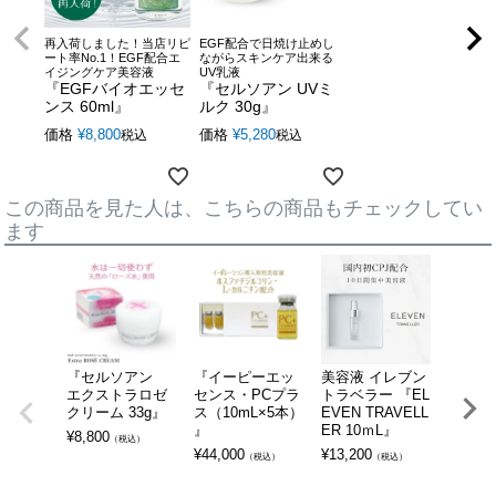
再入荷しました！当店リピ
EGF配合で日焼け止めし
ート率No.1！EGF配合エ
ながらスキンケア出来る
イジングケア美容液
UV乳液
『EGFバイオエッセ
『セルソアン UVミ
ンス 60ml』
ルク 30g』
価格
¥
8,800
価格
¥
5,280
税込
税込
この商品を見た人は、こちらの商品もチェックしてい
ます
『セルソアン
『イーピーエッ
美容液 イレブン
FGF-
エクストラロゼ
センス・PCプラ
トラベラー 『EL
合
クリーム 33g』
ス（10mL×5本）
EVEN TRAVELL
『アル
』
ER 10ｍL』
トエッ
¥
8,800
（税込）
包5包入
¥
44,000
¥
13,200
（税込）
（税込）
mL/包
¥
3,080