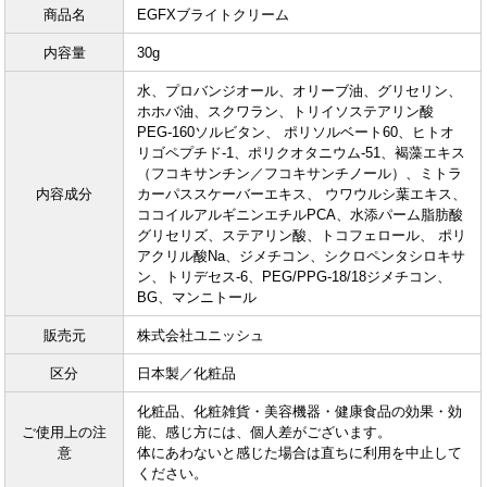
商品名
EGFXブライトクリーム
内容量
30g
水、プロバンジオール、オリーブ油、グリセリン、
ホホバ油、スクワラン、トリイソステアリン酸
PEG-160ソルビタン、 ポリソルベート60、ヒトオ
リゴペプチド-1、ポリクオタニウム-51、褐藻エキス
（フコキサンチン／フコキサンチノール）、ミトラ
内容成分
カーパススケーバーエキス、 ウワウルシ葉エキス、
ココイルアルギニンエチルPCA、水添パーム脂肪酸
グリセリズ、ステアリン酸、トコフェロール、 ポリ
アクリル酸Na、ジメチコン、シクロペンタシロキサ
ン、トリデセス-6、PEG/PPG-18/18ジメチコン、
BG、マンニトール
販売元
株式会社ユニッシュ
区分
日本製／化粧品
化粧品、化粧雑貨・美容機器・健康食品の効果・効
ご使用上の注
能、感じ方には、個人差がございます。
意
体にあわないと感じた場合は直ちに利用を中止して
ください。