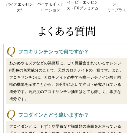
イーピーエッセン
ン
バイオモイスト
バイオエッセン
ス・FXプレミアム
・ミニプラス
ローション
ス"
フコキサンチンって何ですか？
わかめやモズクなどの褐藻類に、ごく微量含まれているオレンジ
(橙)色の色素成分のことで、天然カロチノイドの一種です。また、
フコキサンチン
は、カロチノイドの中でも唯一レチノイン酸と同
様の機能を示すことから、各分野において注目・研究されている
成分です。高純度のフコキサンチン抽出はとても難しく、希少な
成分です。
フコダインとどう違いますか？
フコイダンとは、もずくや昆布など褐藻類の表面をおおっている