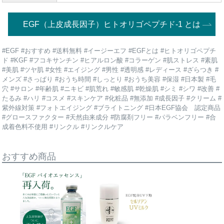
EGF（上皮成長因子）ヒトオリゴペプチド-1 とは
#EGF #おすすめ #送料無料 #イージーエフ #EGFとは #ヒトオリゴペプチ
ド #KGF #フコキサンチン #ヒアルロン酸 #コラーゲン #肌ストレス #素肌
#美肌 #ツヤ肌 #女性 #エイジング #男性 #透明感 #レディース #ざらつき #
メンズ #さっぱり #おうち時間 #しっとり #おうち美容 #保湿 #日本製 #毛
穴 #サロン #年齢肌 #ニキビ #肌荒れ #敏感肌 #乾燥肌 #シミ #シワ #改善 #
たるみ #ハリ #コスメ #スキンケア #化粧品 #無添加 #成長因子 #クリーム #
紫外線対策 #フォトエイジング #ブライトニング #日本EGF協会 認定商品
#グロースファクター #天然由来成分 #防腐剤フリー #パラベンフリー #合
成着色料不使用 #リンクル #リンクルケア
おすすめ商品