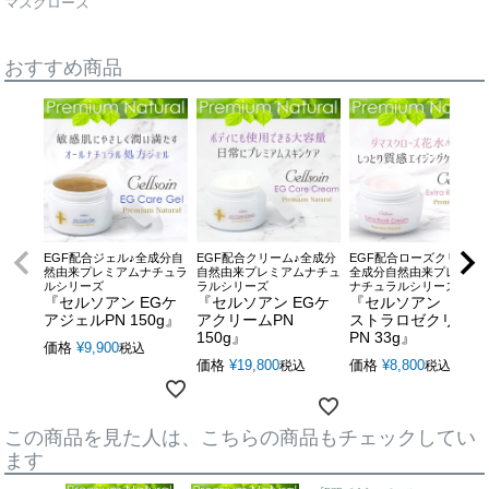
マスクローズ
おすすめ商品
EGF配合ジェル♪全成分自
EGF配合クリーム♪全成分
EGF配合ローズクリーム
然由来プレミアムナチュラ
自然由来プレミアムナチュ
全成分自然由来プレミア
ルシリーズ
ラルシリーズ
ナチュラルシリーズ
『セルソアン EGケ
『セルソアン EGケ
『セルソアン エク
アジェルPN 150g』
アクリームPN
ストラロゼクリーム
150g』
PN 33g』
価格
¥
9,900
税込
価格
¥
19,800
価格
¥
8,800
税込
税込
この商品を見た人は、こちらの商品もチェックしてい
ます