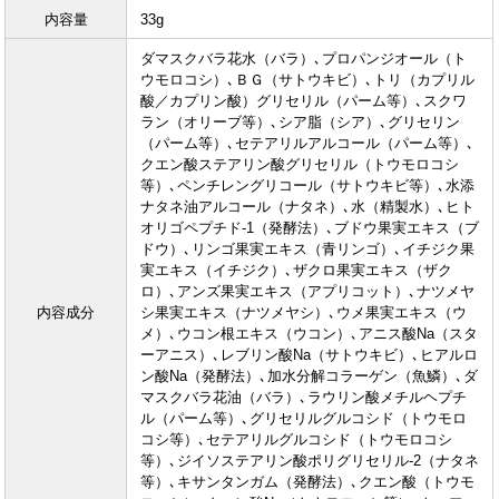
内容量
33g
ダマスクバラ花水（バラ）､プロパンジオール（ト
ウモロコシ）､ＢＧ（サトウキビ）､トリ（カプリル
酸／カプリン酸）グリセリル（パーム等）､スクワ
ラン（オリーブ等）､シア脂（シア）､グリセリン
（パーム等）､セテアリルアルコール（パーム等）､
クエン酸ステアリン酸グリセリル（トウモロコシ
等）､ペンチレングリコール（サトウキビ等）､水添
ナタネ油アルコール（ナタネ）､水（精製水）､ヒト
オリゴペプチド-1（発酵法）､ブドウ果実エキス（ブ
ドウ）､リンゴ果実エキス（青リンゴ）､イチジク果
実エキス（イチジク）､ザクロ果実エキス（ザク
ロ）､アンズ果実エキス（アプリコット）､ナツメヤ
内容成分
シ果実エキス（ナツメヤシ）､ウメ果実エキス（ウ
メ）､ウコン根エキス（ウコン）､アニス酸Na（スタ
ーアニス）､レブリン酸Na（サトウキビ）､ヒアルロ
ン酸Na（発酵法）､加水分解コラーゲン（魚鱗）､ダ
マスクバラ花油（バラ）､ラウリン酸メチルヘプチ
ル（パーム等）､グリセリルグルコシド（トウモロ
コシ等）､セテアリルグルコシド（トウモロコシ
等）､ジイソステアリン酸ポリグリセリル-2（ナタネ
等）､キサンタンガム（発酵法）､クエン酸（トウモ