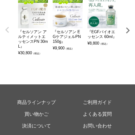
『セルソアン ア
『セルソアン E
『EGFバイオエ
『セル
ルティメットエ
GケアジェルPN
ッセンス 60ml』
Vジェル
ッセンスPN 30m
150g』
g』
¥
8,800
（税込）
L』
¥
9,900
¥
7,480
（税込）
¥
30,800
（税込）
商品ラインナップ
ご利用ガイド
買い物かご
よくある質問
決済について
お問い合わせ