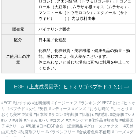
ロコシ）､クエン酸Na（トウモロコシ等）､トコフェ
ロール（大豆等）､ムラサキ根エキス（ムラサキ）､
マンニトール（トウモロコシ）､エタノール（サト
ウキビ） （ ）内は原料由来
販売元
バイオリンク販売
区分
日本製／化粧品
化粧品、化粧雑貨・美容機器・健康食品の効果・効
ご使用上の注
能、感じ方には、個人差がございます。
意
体にあわないと感じた場合は直ちに利用を中止して
ください。
EGF（上皮成長因子）ヒトオリゴペプチド-1 とは
#EGF #おすすめ #送料無料 #イージーエフ #ランキング #EGFとは #ヒトオ
リゴペプチド #女性 #男性 #レディース #メンズ #おうち時間 #しっとり #
おうち美容 #保湿 #日本製 #サロン #年齢肌 #肌荒れ #敏感肌 #乾燥肌 #シミ
#シワ #改善 #たるみ #ハリ #コスメ #スキンケア #化粧品 #無添加 #成長因
子 #クリーム #乳液 #日本EGF協会 認定商品 #グロースファクター #天然
由来成分 #防腐剤フリー #パラベンフリー #合成着色料不使用 #ローズ #ダ