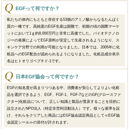
EGFって何ですか？
私たちの体内にもともと存在する53個のアミノ酸からなるたんぱく
質の一種です。高純度のEGF生産は困難で、初期の頃の国際マーケ
ットにおいて1ｇ約8,000万円と非常に高価でした。バイオテクノロ
ジーの発展によってEGF原料が安定して生産されるようになり、ス
キンケア分野での利用が可能となりました。日本では、2005年に化
粧品へのEGF配合が認められるようになりました。化粧品成分表示
名はヒトオリゴペプチド-1です。
日本EGF協会って何ですか？
EGFの知名度が高まりつつある中、消費者が安心してよりよい化粧
品を選択できるよう、EGF、FGF-1、FGF-7などのGF(グロースファ
クター)化粧品について、正しい知識と製品が普及することを目的に
設立されたNPO法人（特定非営利活動法人）です。様々な基準を設
け、それらをクリアした商品にはEGF協会認定商品として≪EGF協
会認定シール≫の添付が許されます。