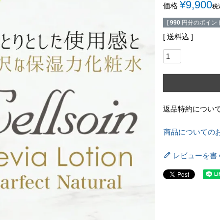
¥
9,900
価格
税
[
990
円分のポイント
送料込
返品特約につい
商品についての
レビューを書