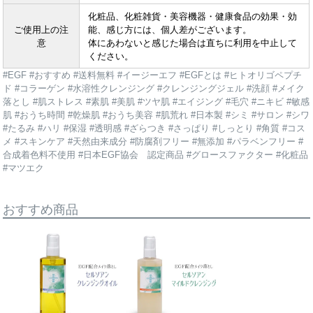
化粧品、化粧雑貨・美容機器・健康食品の効果・効
ご使用上の注
能、感じ方には、個人差がございます。
意
体にあわないと感じた場合は直ちに利用を中止して
ください。
#EGF #おすすめ #送料無料 #イージーエフ #EGFとは #ヒトオリゴペプチ
ド #コラーゲン #水溶性クレンジング #クレンジングジェル #洗顔 #メイク
落とし #肌ストレス #素肌 #美肌 #ツヤ肌 #エイジング #毛穴 #ニキビ #敏感
肌 #おうち時間 #乾燥肌 #おうち美容 #肌荒れ #日本製 #シミ #サロン #シワ
#たるみ #ハリ #保湿 #透明感 #ざらつき #さっぱり #しっとり #角質 #コス
メ #スキンケア #天然由来成分 #防腐剤フリー #無添加 #パラベンフリー #
合成着色料不使用 #日本EGF協会 認定商品 #グロースファクター #化粧品
#マツエク
おすすめ商品