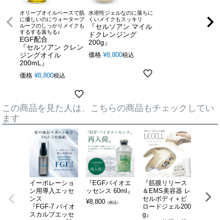
オリーブオイルベースで肌
水溶性ジェルなのに落ちに
に優しいのにウォータープ
くいメイクもスッキリ
ルーフのしっかりメイクも
『セルソアン マイル
するする落ちる♪
ドクレンジング
EGF配合
200g』
『セルソアン クレン
ジングオイル
価格
¥
8,800
税込
200mL』
価格
¥
8,800
税込
この商品を見た人は、こちらの商品もチェックしてい
ます
イーポレーショ
『EGFバイオエ
『筋膜リリース
『イー
ン用導入エッセ
ッセンス 60ml』
＆EMS美容器 レ
ョン・
ンス
セルボディ＋ビ
ート』
¥
8,800
（税込）
『FGF-7 バイオ
ロードジェル200
ロポレ
スカルプエッセ
g』
全身美