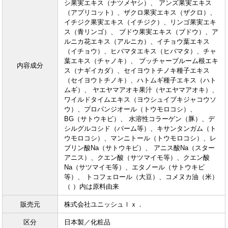
シ果実エキス（ナツメヤシ）、 アンズ果実エキス
（アプリコット）、ザクロ果実エキス（ザクロ）、
イチジク果実エキス（イチジク）、リンゴ果実エキ
ス（青リンゴ）、 ブドウ果実エキス（ブドウ）、ア
ルニカ花エキス（アルニカ）、イチョウ葉エキス
（イチョウ）、ヒバマタエキス（ヒバマタ）、チャ
葉エキス（チャノキ）、 ブッチャーブルーム根エキ
内容成分
ス（ナギイカダ）、セイヨウトチノキ種子エキス
（セイヨウトチノキ）、ハトムギ種子エキス（ハト
ムギ）、 ヤエヤマアオキ果汁（ヤエヤマアオキ）、
ワイルドタイムエキス（ヨウシュイブキジャコウソ
ウ）、プロパンジオール（トウモロコシ）、
BG（サトウキビ）、 水溶性コラーゲン（豚）、デ
シルグルコシド（パーム等）、キサンタンガム（ト
ウモロコシ）、マンニトール（トウモロコシ）、レ
ブリン酸Na（サトウキビ）、 アニス酸Na（スター
アニス）、クエン酸（サツマイモ等）、クエン酸
Na（サツマイモ等）、エタノール（サトウキビ
等）、 トコフェロール（大豆）、コメヌカ油（米）
（ ）内は原料由来
販売元
株式会社ユニッシュｌｘ．
区分
日本製／化粧品