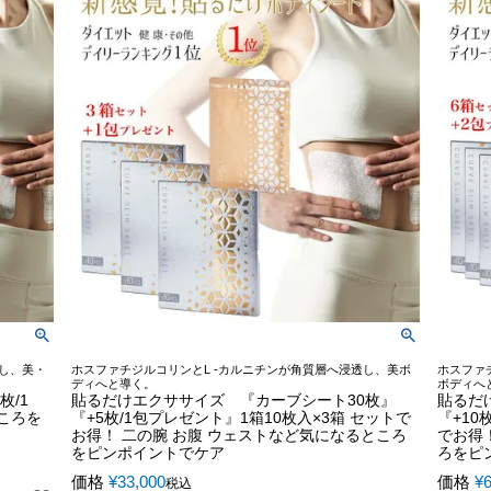
透し、美・
ホスファチジルコリンとL -カルニチンが角質層へ浸透し、美ボ
ホスファ
ディへと導く。
ボディへ
枚/1
貼るだけエクササイズ 『カーブシート30枚』
貼るだ
ころを
『+5枚/1包プレゼント』1箱10枚入×3箱 セットで
『+10
お得！ 二の腕 お腹 ウェストなど気になるところ
でお得
をピンポイントでケア
ろをピ
価格
¥
33,000
価格
¥
6
税込