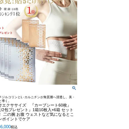
チジルコリンとL -カルニチンが角質層へ浸透し、美・
と導く。
けエクササイズ 『カーブシート60枚』
枚/2包プレゼント』1箱10枚入×6箱 セット
！ 二の腕 お腹 ウェストなど気になるとこ
ンポイントでケア
6,000
税込