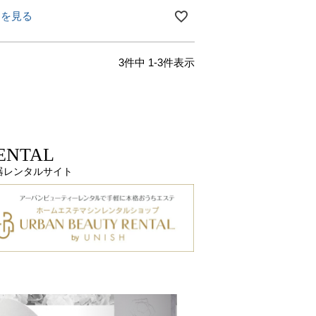
細を見る
3
件中
1
-
3
件表示
ENTAL
器レンタルサイト