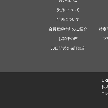
買い物かご
決済について
配送について
会員登録特典のご紹介
特定
お客様の声
プ
30日間返金保証規定
UR
株
〒5