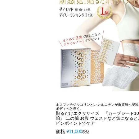
ホスファチジルコリンとL -カルニチンが角質層へ浸
ボディへと導く。
貼るだけエクササイズ 『カーブシート10
箱』 二の腕 お腹 ウェストなど気になると
ピンポイントでケア
価格
¥
11,000
税込