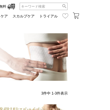
無料
ュケア
スカルプケア
トライアル
3
件中
1
-
3
件表示