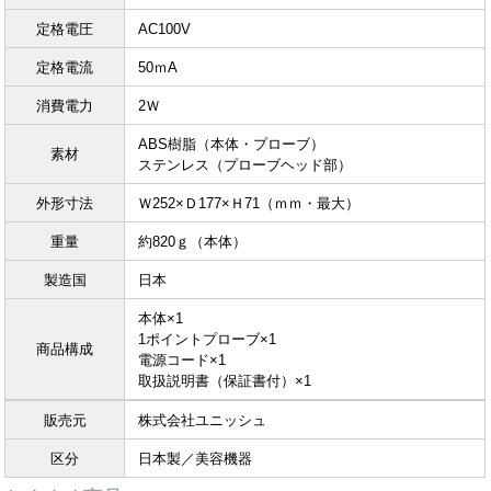
定格電圧
AC100V
定格電流
50ｍA
消費電力
2Ｗ
ABS樹脂（本体・プローブ）
素材
ステンレス（プローブヘッド部）
外形寸法
Ｗ252×Ｄ177×Ｈ71（ｍｍ・最大）
重量
約820ｇ（本体）
製造国
日本
本体×1
1ポイントプローブ×1
商品構成
電源コード×1
取扱説明書（保証書付）×1
販売元
株式会社ユニッシュ
区分
日本製／美容機器