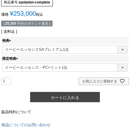
商品番号
epolation-complete
¥
253,000
価格
税込
[
25,300
円分のポイント進呈 ]
送料込
特典
(
必
須
限定特典
)
(
必
須
)
お気に入りに登録する
カートに入れる
返品特約について
商品についてのお問い合わせ