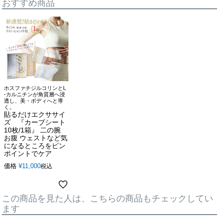
おすすめ商品
ホスファチジルコリンとL
-カルニチンが角質層へ浸
透し、美・ボディへと導
く。
貼るだけエクササイ
ズ 『カーブシート
10枚/1箱』 二の腕
お腹 ウェストなど気
になるところをピン
ポイントでケア
価格
¥
11,000
税込
この商品を見た人は、こちらの商品もチェックしてい
ます