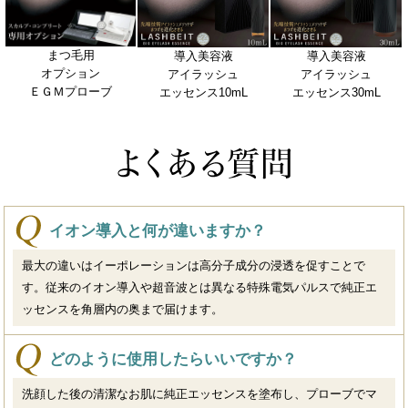
まつ毛用
導入美容液
導入美容液
オプション
アイラッシュ
アイラッシュ
ＥＧＭプローブ
エッセンス10mL
エッセンス30mL
イオン導入と何が違いますか？
最大の違いはイーポレーションは高分子成分の浸透を促すことで
す。従来のイオン導入や超音波とは異なる特殊電気パルスで純正エ
ッセンスを角層内の奥まで届けます。
どのように使用したらいいですか？
洗顔した後の清潔なお肌に純正エッセンスを塗布し、プローブでマ