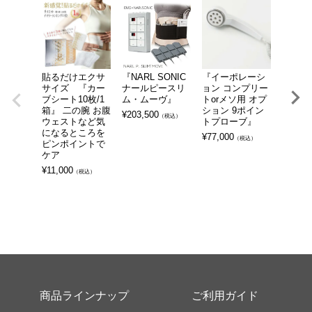
貼るだけエクサ
『NARL SONIC
『イーポレーシ
『EG
サイズ 『カー
ナールピースリ
ョン コンプリー
ッセンス
ブシート10枚/1
ム・ムーヴ』
トorメソ用 オプ
¥
8,800
箱』 二の腕 お腹
ション 9ポイン
¥
203,500
（税込）
ウェストなど気
トプローブ』
になるところを
¥
77,000
（税込）
ピンポイントで
ケア
¥
11,000
（税込）
商品ラインナップ
ご利用ガイド