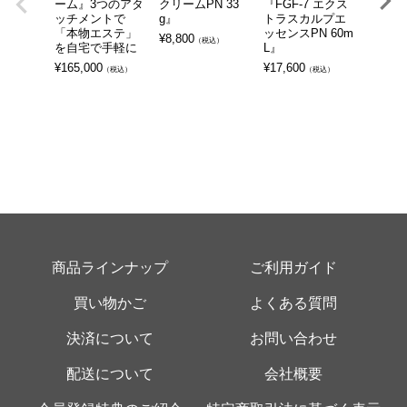
ーム』3つのアタ
クリームPN 33
『FGF-7 エクス
プケア
ッチメントで
g』
トラスカルプエ
『イー
「本物エステ」
ッセンスPN 60m
ョン・
¥
8,800
（税込）
を自宅で手軽に
L』
ミニ』
センス
¥
165,000
¥
17,600
（税込）
（税込）
スカル
ンスリ
プレゼ
¥
57,75
商品ラインナップ
ご利用ガイド
買い物かご
よくある質問
決済について
お問い合わせ
配送について
会社概要