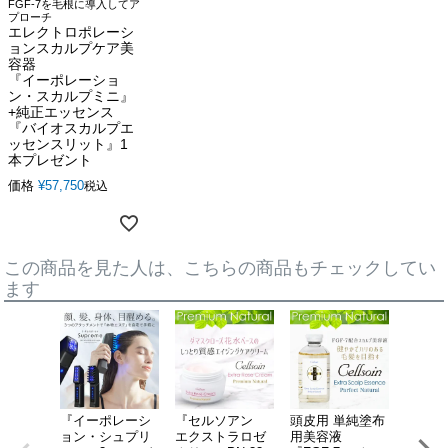
FGF-7を毛根に導入してア
プローチ
エレクトロポレーシ
ョンスカルプケア美
容器
『イーポレーショ
ン・スカルプミニ』
+純正エッセンス
『バイオスカルプエ
ッセンスリット』1
本プレゼント
価格
¥
57,750
税込
この商品を見た人は、こちらの商品もチェックしてい
ます
『イーポレーシ
『セルソアン
頭皮用 単純塗布
エレク
ョン・シュプリ
エクストラロゼ
用美容液
ーショ