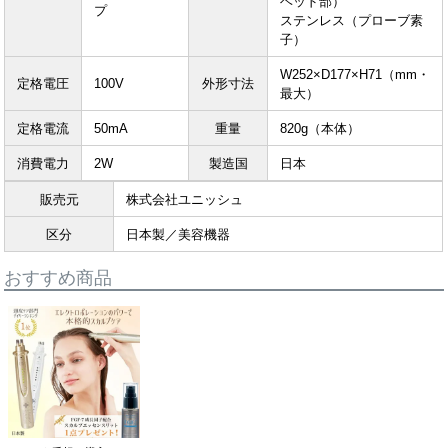
ヘッド部）
プ
ステンレス（プローブ素
子）
W252×D177×H71（mm・
定格電圧
100V
外形寸法
最大）
定格電流
50mA
重量
820g（本体）
消費電力
2W
製造国
日本
販売元
株式会社ユニッシュ
区分
日本製／美容機器
おすすめ商品