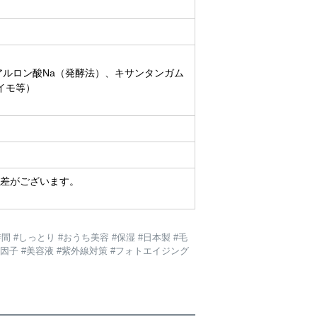
アルロン酸Na（発酵法）、キサンタンガム
イモ等）
差がございます。
間 #しっとり #おうち美容 #保湿 #日本製 #毛
#成長因子 #美容液 #紫外線対策 #フォトエイジング