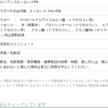
ルソアン CエッセンスPN
ウダー0.21g×5個、エッセンス 7mL×5本
ウダー ： 3ーOーエチルアスコルビン酸（トウモロコシ等）
ッセンス ： 水（精製水）、プロパンジオール（トウモロコシ）、ヒ
トウモロコシ等）、 クエン酸（トウモロコシ）、クエン酸Na（サツマ
 ）内は原料由来
式会社ユニッシュｌｘ．
本製／化粧品
粧品、化粧雑貨・美容機器・健康食品の効果・効能、感じ方には、個人
にあわないと感じた場合は直ちに利用を中止してください。
 #素肌 #美肌 #ツヤ肌 #エイジング #透明感 #ざらつき #さっぱり #おうち時
#シミ #シワ #改善 #たるみ #ハリ #コスメ #スキンケア #化粧品 #無添加 
品もチェックしています