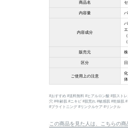
商品名
セ
内容量
パ
パ
エ
内容成分
（
（
販売元
株
区分
日
化
ご使用上の注意
体
#おすすめ #送料無料 #ヒアルロン酸 #肌ストレス
穴 #年齢肌 #ニキビ #肌荒れ #敏感肌 #乾燥肌 
#ブライトニング #リンクルケア #リンクル
この商品を見た人は、こちらの商