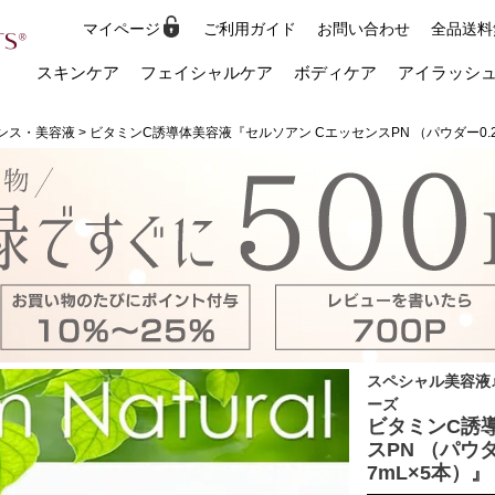
マイページ
ご利用ガイド
お問い合わせ
全品送料
検索
スキンケア
フェイシャルケア
ボディケア
アイラッシ
ンス・美容液
ビタミンC誘導体美容液『セルソアン CエッセンスPN （パウダー0.21
スペシャル美容液
ーズ
ビタミンC誘
スPN （パウダ
7mL×5本）』