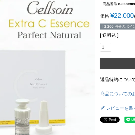
商品番号
c-essenc
¥
22,000
価格
[
2,200
円分のポイン
送料込
返品特約につい
商品についての
レビューを書