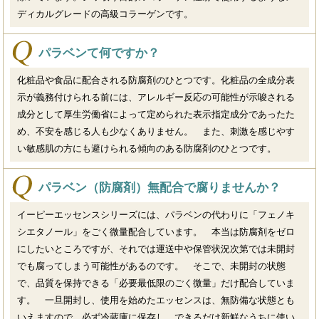
ディカルグレードの高級コラーゲンです。
パラベンて何ですか？
化粧品や食品に配合される防腐剤のひとつです。化粧品の全成分表
示が義務付けられる前には、アレルギー反応の可能性が示唆される
成分として厚生労働省によって定められた表示指定成分であったた
め、不安を感じる人も少なくありません。 また、刺激を感じやす
い敏感肌の方にも避けられる傾向のある防腐剤のひとつです。
パラベン（防腐剤）無配合で腐りませんか？
イーピーエッセンスシリーズには、パラベンの代わりに「フェノキ
シエタノール」をごく微量配合しています。 本当は防腐剤をゼロ
にしたいところですが、それでは運送中や保管状況次第では未開封
でも腐ってしまう可能性があるのです。 そこで、未開封の状態
で、品質を保持できる「必要最低限のごく微量」だけ配合していま
す。 一旦開封し、使用を始めたエッセンスは、無防備な状態とも
いえますので、必ず冷蔵庫に保存し、できるだけ新鮮なうちに使い