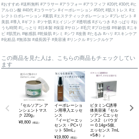
#おすすめ #送料無料 #アラサー #アラフォー #アラフィフ #20代 #30代 #ヒ
アルロン酸 #40代 #コラーゲン #イーポレーション #50代 #肌ストレス #エ
レクトロポレーション #素肌 #エステティックポレーション #プレゼント #
美肌 #導入 #ギフト #ツヤ肌 #エイジング #透明感 #ざらつき #さっぱり #お
うち時間 #しっとり #日本製 #保湿 #サロン #毛穴 #プロ仕様 #年齢肌 #ニキ
ビ #肌荒れ #敏感肌 #乾燥肌 #シミ #シワ #改善 #たるみ #ハリ #スキンケア
#化粧品 #無添加 #成長因子 #美容液 #リンクル #リンクルケア
この商品を見た人は、こちらの商品もチェックしてい
ます
『セルソアン ア
イーポレーショ
ビタミンC誘導
『EG
ンシェントマス
ン用導入エッセ
体美容液『セル
ッセンス
ク 220g』
ンス
ソアン Cエッセ
¥
8,800
『イーピーエッ
ンス2 （パウダ
¥
8,800
（税込）
センス・PC+リ
ー 0.14g×5個、
ット 50mL』
エッセンス 7mL
×5本）』
¥
19,800
（税込）