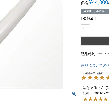
¥
44,000
価格
[
4,400
円分のポイン
送料込
返品特約につい
商品についての
はなまる
1
投稿日
2014/12/2