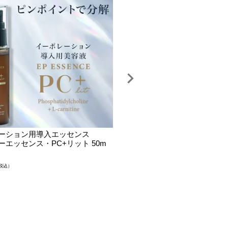
ーション用導入エッセンス
エレクトロポレーションスカル
ーエッセンス・PC+リット 50m
器
『イーポレーション・スカルプ
正エッセンス『バイオスカルプ
税込）
リット』1本プレゼント
¥
57,750
（税込）