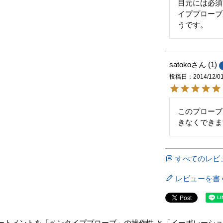
目元には必須
イププローブ
うです。
satoko
1
投稿日
2014/12/0
このプローブ
きなくできま
すべてのレビ
レビューを書
ートメントを「ペンタイププローブ」の操作性 と「イーポレーショ