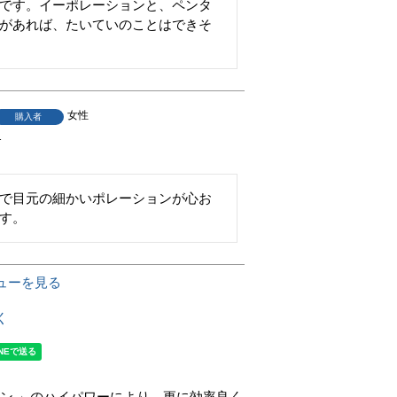
です。イーポレーションと、ペンタ
があれば、たいていのことはできそ
女性
購入者
1
で目元の細かいポレーションが心お
す。
ューを見る
く
ン 」のハイパワーにより、更に効率良く