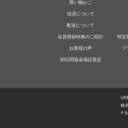
買い物かご
決済について
配送について
会員登録特典のご紹介
特定
お客様の声
プ
30日間返金保証規定
UR
株
〒5