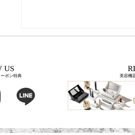
 US
R
クーポン特典
美容機