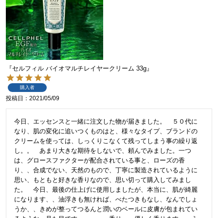
『セルフィル バイオマルチレイヤークリーム 33g』
購入者
投稿日
2021/05/09
今日、エッセンスと一緒に注文した物が届きました。　５０代に
なり、肌の変化に追いつくものはと、様々なタイプ、ブランドの
クリームを使っては、しっくりこなくて残ってしまう事の繰り返
し。。　あまり大きな期待をしないで、頼んでみました。一つ
は、グロースファクターが配合されている事と、ローズの香
り、、合成でない、天然のもので、丁寧に製造されているように
思い、もともと好きな香りなので、思い切って購入してみまし
た。　今日、最後の仕上げに使用しましたが、本当に、肌が綺麗
になります、、油浮きも無ければ、べたつきもなし、なんでしょ
うか、、きめが整ってつるんと潤いのベールに皮膚が包まれてい