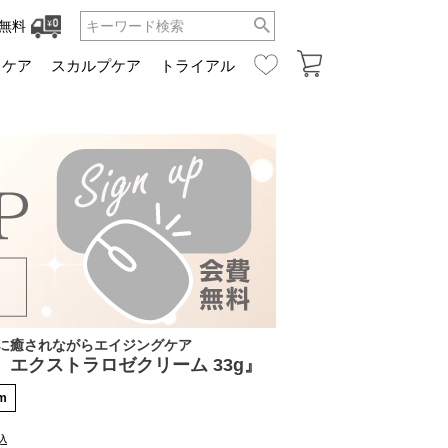
無料
ュケア
スカルプケア
トライアル
に癒されながらエイジングケア
エクストラロゼクリーム 33g』
m
込