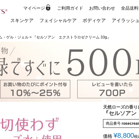
マイページ
ご利用ガイド
お問い合わせ
全品送料
検索
スキンケア
フェイシャルケア
ボディケア
アイラッシ
ム・ゲル・ジェル
『セルソアン エクストラロゼクリーム 33g』
天然ローズの香り
『セルソアン 
商品番号
rosecrea
¥
8,800
価格
税