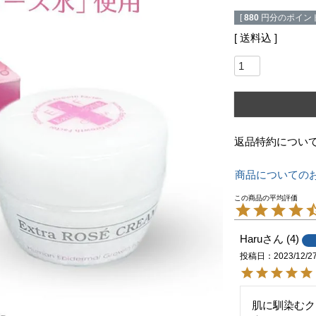
[
880
円分のポイント
送料込
返品特約につい
商品についての
Haru
4
投稿日
2023/12/2
肌に馴染むク