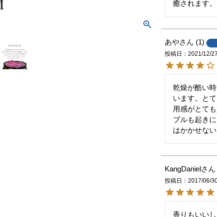
癒されます。
あや
1
投稿日
2021/12/2
乾燥が酷い時
います。とて
用感がとても
ブルも起きに
はかかせない
KangDaniel
投稿日
2017/06/3
香りもいいし