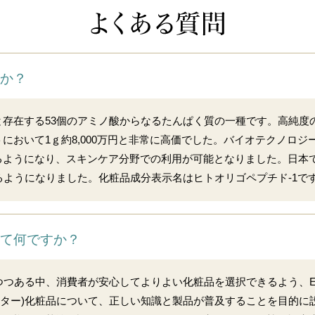
すか？
存在する53個のアミノ酸からなるたんぱく質の一種です。高純度の
において1ｇ約8,000万円と非常に高価でした。バイオテクノロジ
ようになり、スキンケア分野での利用が可能となりました。日本では
るようになりました。化粧品成分表示名はヒトオリゴペプチド-1で
って何ですか？
つある中、消費者が安心してよりよい化粧品を選択できるよう、EGF、
クター)化粧品について、正しい知識と製品が普及することを目的に