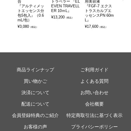
合
トラベラー 『EL
用美容液
ッセンス
『アルティメッ
EVEN TRAVELL
『FGF-7 エクス
¥
8,800
トエッセンス分
ER 10ｍL』
トラスカルプエ
包5包入』（0.6
ッセンスPN 60m
¥
13,200
（税込）
mL/包）
L』
¥
3,080
¥
17,600
（税込）
（税込）
商品ラインナップ
ご利用ガイド
買い物かご
よくある質問
決済について
お問い合わせ
配送について
会社概要
会員登録特典のご紹介
特定商取引法に基づく表示
お客様の声
プライバシーポリシー