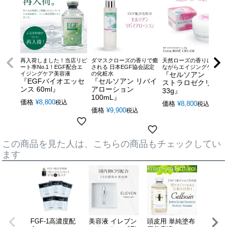
再入荷しました！当店リピ
ダマスクローズの香りで癒
天然ローズの香りに癒さ
ート率No.1！EGF配合エ
される 日本EGF協会認定
ながらエイジングケア
イジングケア美容液
の化粧水
『セルソアン エク
『EGFバイオエッセ
『セルソアン リバイ
ストラロゼクリーム
ンス 60ml』
アローション
33g』
100mL』
価格
¥
8,800
税込
価格
¥
8,800
税込
価格
¥
9,900
税込
この商品を見た人は、こちらの商品もチェックしてい
ます
FGF-1高濃度配
美容液 イレブン
頭皮用 単純塗布
『EG