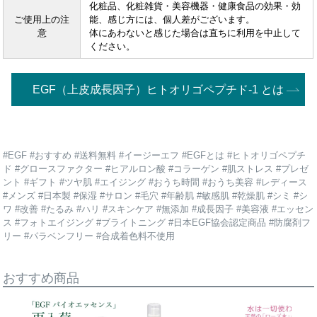
化粧品、化粧雑貨・美容機器・健康食品の効果・効
ご使用上の注
能、感じ方には、個人差がございます。
意
体にあわないと感じた場合は直ちに利用を中止して
ください。
EGF（上皮成長因子）ヒトオリゴペプチド-1 とは
#EGF #おすすめ #送料無料 #イージーエフ #EGFとは #ヒトオリゴペプチ
ド #グロースファクター #ヒアルロン酸 #コラーゲン #肌ストレス #プレゼ
ント #ギフト #ツヤ肌 #エイジング #おうち時間 #おうち美容 #レディース
#メンズ #日本製 #保湿 #サロン #毛穴 #年齢肌 #敏感肌 #乾燥肌 #シミ #シ
ワ #改善 #たるみ #ハリ #スキンケア #無添加 #成長因子 #美容液 #エッセン
ス #フォトエイジング #ブライトニング #日本EGF協会認定商品 #防腐剤フ
リー #パラベンフリー #合成着色料不使用
おすすめ商品