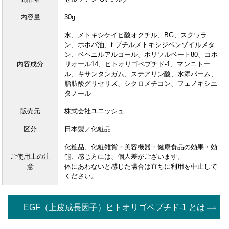
内容量
30g
水、メトキシケイヒ酸オクチル、BG、スクワラ
ン、ホホバ油、t-ブチルメトキシジベンゾイルメタ
ン、ベヘニルアルコール、ポリソルベート80、コポ
内容成分
リオール14、ヒトオリゴペプチド-1、マンニトー
ル、キサンタンガム、ステアリン酸、水添パーム、
脂肪酸グリセリズ、シクロメチコン、フェノキシエ
タノール
販売元
株式会社ユニッシュ
区分
日本製／化粧品
化粧品、化粧雑貨・美容機器・健康食品の効果・効
ご使用上の注
能、感じ方には、個人差がございます。
意
体にあわないと感じた場合は直ちに利用を中止して
ください。
EGF（上皮成長因子）ヒトオリゴペプチド-1 とは