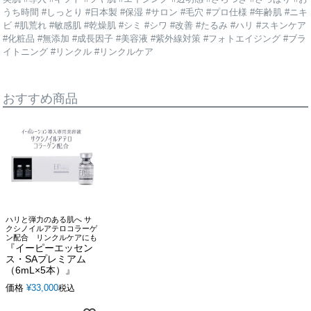
うち時間 #しっとり #日本製 #保湿 #サロン #毛穴 #プロ仕様 #年齢肌 #ニキ
ビ #肌荒れ #敏感肌 #乾燥肌 #シミ #シワ #改善 #たるみ #ハリ #スキンケア
#化粧品 #無添加 #成長因子 #美容液 #紫外線対策 #フォトエイジング #ブラ
イトニング #リンクル #リンクルケア
おすすめ商品
ハリと弾力のある肌へ サ
クシノイルアテロコラーゲ
ン配合 リンクルケアにも
『イーピーエッセン
ス・SAプレミアム
（6mL×5本）』
価格
¥
33,000
税込