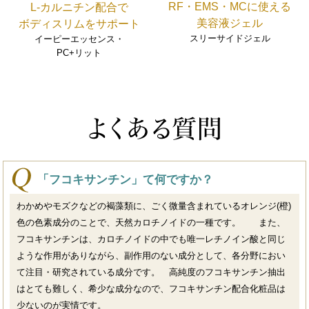
RF・EMS・MCに使える
L-カルニチン配合で
美容液ジェル
ボディスリムをサポート
スリーサイドジェル
イーピーエッセンス・
PC+リット
「フコキサンチン」て何ですか？
わかめやモズクなどの褐藻類に、ごく微量含まれているオレンジ(橙)
色の色素成分のことで、天然カロチノイドの一種です。 また、
フコキサンチンは、カロチノイドの中でも唯一レチノイン酸と同じ
ような作用がありながら、副作用のない成分として、各分野におい
て注目・研究されている成分です。 高純度のフコキサンチン抽出
はとても難しく、希少な成分なので、フコキサンチン配合化粧品は
少ないのが実情です。