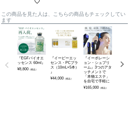
この商品を見た人は、こちらの商品もチェックしてい
ます
『EGFバイオエ
『イーピーエッ
『イーポレーシ
『筋膜
ッセンス 60ml』
センス・PCプラ
ョン・シュプリ
＆EM
ス（10mL×5本）
ーム』3つのアタ
セルボ
¥
8,800
（税込）
』
ッチメントで
ロード
「本物エステ」
g』
¥
44,000
（税込）
を自宅で手軽に
サロン
膜はが
¥
165,000
（税込）
ローラ
ボコ肌
¥
110,0