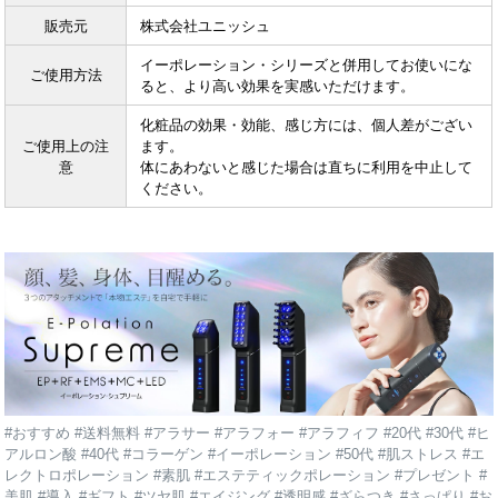
販売元
株式会社ユニッシュ
イーポレーション・シリーズと併用してお使いにな
ご使用方法
ると、より高い効果を実感いただけます。
化粧品の効果・効能、感じ方には、個人差がござい
ご使用上の注
ます。
意
体にあわないと感じた場合は直ちに利用を中止して
ください。
#おすすめ #送料無料 #アラサー #アラフォー #アラフィフ #20代 #30代 #ヒ
アルロン酸 #40代 #コラーゲン #イーポレーション #50代 #肌ストレス #エ
レクトロポレーション #素肌 #エステティックポレーション #プレゼント #
美肌 #導入 #ギフト #ツヤ肌 #エイジング #透明感 #ざらつき #さっぱり #お