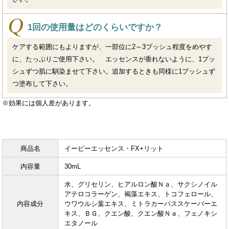
1回の使用量はどのくらいですか？
ケアする範囲にもよりますが、一部位に2～3プッシュ程度をめやす
に、たっぷりご使用下さい。 エッセンスが垂れないように、1プッ
シュずつ肌に馴染ませて下さい。追加するときも同様に1プッシュず
つ塗布して下さい。
※効果には個人差があります。
商品名
イーピーエッセンス・FX+リット
内容量
30mL
水、グリセリン、ヒアルロン酸Ｎａ、サクシノイル
アテロコラーゲン、褐藻エキス、トコフェロール、
内容成分
ウワウルシ葉エキス、ミトラカーパススケーバーエ
キス、ＢＧ、クエン酸、クエン酸Ｎａ、フェノキシ
エタノール