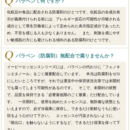
パラベンて何ですか？
化粧品や食品に配合される防腐剤のひとつです。化粧品の全成分表
示が義務付けられる前には、アレルギー反応の可能性が示唆される
成分として厚生労働省によって定められた表示指定成分であったた
め、不安を感じる人も少なくありません。 また、刺激を感じやす
い敏感肌の方にも避けられる傾向のある防腐剤のひとつです。
パラベン（防腐剤）無配合で腐りませんか？
イーピーエッセンスシリーズには、パラベンの代わりに「フェノキ
シエタノール」をごく微量配合しています。 本当は防腐剤をゼロ
にしたいところですが、それでは運送中や保管状況次第では未開封
でも腐ってしまう可能性があるのです。 そこで、未開封の状態
で、品質を保持できる「必要最低限のごく微量」だけ配合していま
す。 一旦開封し、使用を始めたエッセンスは、無防備な状態とも
いえますので、必ず冷蔵庫に保存し、できるだけ新鮮なうちに使い
切るよう心がけて下さい。 エッセンスが汚染されないように、
「噴出口」を触らないようにするなど、できるだけ清潔を保って下
さい。