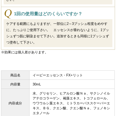
1回の使用量はどのくらいですか？
ケアする範囲にもよりますが、一部位に2～3プッシュ程度をめやす
に、たっぷりご使用下さい。 エッセンスが垂れないように、1プッ
シュずつ肌に馴染ませて下さい。追加するときも同様に1プッシュず
つ塗布して下さい。
※効果には個人差があります。
商品名
イーピーエッセンス・FX+リット
内容量
30mL
水、グリセリン、ヒアルロン酸Ｎａ、サクシノイル
アテロコラーゲン、褐藻エキス、トコフェロール、
内容成分
ウワウルシ葉エキス、ミトラカーパススケーバーエ
キス、ＢＧ、クエン酸、クエン酸Ｎａ、フェノキシ
エタノール