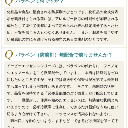
パラベンて何ですか？
化粧品や食品に配合される防腐剤のひとつです。化粧品の全成分表
示が義務付けられる前には、アレルギー反応の可能性が示唆される
成分として厚生労働省によって定められた表示指定成分であったた
め、不安を感じる人も少なくありません。 また、刺激を感じやす
い敏感肌の方にも避けられる傾向のある防腐剤のひとつです。
パラベン（防腐剤）無配合で腐りませんか？
イーピーエッセンスシリーズには、パラベンの代わりに「フェノキ
シエタノール」をごく微量配合しています。 本当は防腐剤をゼロ
にしたいところですが、それでは運送中や保管状況次第では未開封
でも腐ってしまう可能性があるのです。 そこで、未開封の状態
で、品質を保持できる「必要最低限のごく微量」だけ配合していま
す。 一旦開封し、使用を始めたエッセンスは、無防備な状態とも
いえますので、必ず冷蔵庫に保存し、できるだけ新鮮なうちに使い
切るよう心がけて下さい。 エッセンスが汚染されないように、
「噴出口」を触らないようにするなど、できるだけ清潔を保って下
さい。