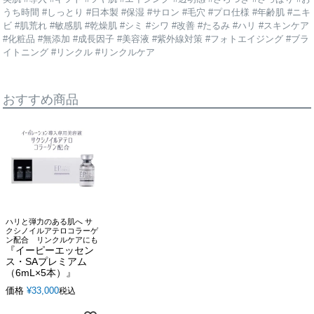
うち時間 #しっとり #日本製 #保湿 #サロン #毛穴 #プロ仕様 #年齢肌 #ニキ
ビ #肌荒れ #敏感肌 #乾燥肌 #シミ #シワ #改善 #たるみ #ハリ #スキンケア
#化粧品 #無添加 #成長因子 #美容液 #紫外線対策 #フォトエイジング #ブラ
イトニング #リンクル #リンクルケア
おすすめ商品
ハリと弾力のある肌へ サ
クシノイルアテロコラーゲ
ン配合 リンクルケアにも
『イーピーエッセン
ス・SAプレミアム
（6mL×5本）』
価格
¥
33,000
税込