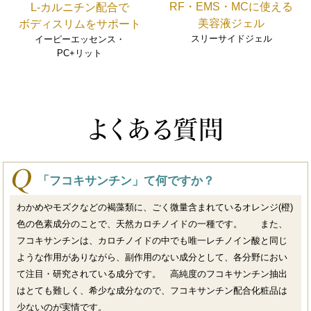
RF・EMS・MCに使える
L-カルニチン配合で
美容液ジェル
ボディスリムをサポート
スリーサイドジェル
イーピーエッセンス・
PC+リット
「フコキサンチン」て何ですか？
わかめやモズクなどの褐藻類に、ごく微量含まれているオレンジ(橙)
色の色素成分のことで、天然カロチノイドの一種です。 また、
フコキサンチンは、カロチノイドの中でも唯一レチノイン酸と同じ
ような作用がありながら、副作用のない成分として、各分野におい
て注目・研究されている成分です。 高純度のフコキサンチン抽出
はとても難しく、希少な成分なので、フコキサンチン配合化粧品は
少ないのが実情です。