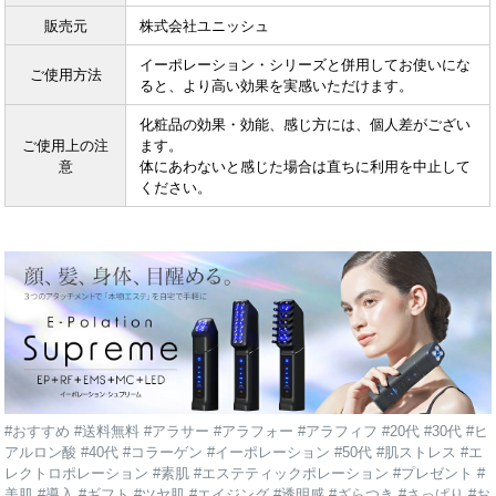
販売元
株式会社ユニッシュ
イーポレーション・シリーズと併用してお使いにな
ご使用方法
ると、より高い効果を実感いただけます。
化粧品の効果・効能、感じ方には、個人差がござい
ご使用上の注
ます。
意
体にあわないと感じた場合は直ちに利用を中止して
ください。
#おすすめ #送料無料 #アラサー #アラフォー #アラフィフ #20代 #30代 #ヒ
アルロン酸 #40代 #コラーゲン #イーポレーション #50代 #肌ストレス #エ
レクトロポレーション #素肌 #エステティックポレーション #プレゼント #
美肌 #導入 #ギフト #ツヤ肌 #エイジング #透明感 #ざらつき #さっぱり #お