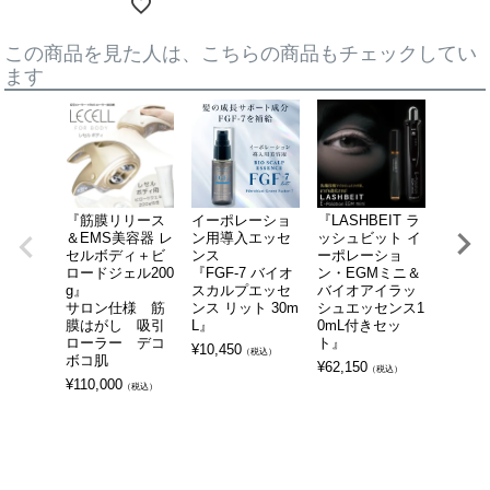
この商品を見た人は、こちらの商品もチェックしてい
ます
『筋膜リリース
イーポレーショ
『LASHBEIT ラ
貼るだ
＆EMS美容器 レ
ン用導入エッセ
ッシュビット イ
サイズ
セルボディ＋ビ
ンス
ーポレーショ
ブシート
ロードジェル200
『FGF-7 バイオ
ン・EGMミニ＆
箱』 
g』
スカルプエッセ
バイオアイラッ
ウェス
サロン仕様 筋
ンス リット 30m
シュエッセンス1
になる
膜はがし 吸引
L』
0mL付きセッ
ピンポ
ローラー デコ
ト』
ケア
¥
10,450
（税込）
ボコ肌
¥
62,150
¥
11,00
（税込）
¥
110,000
（税込）