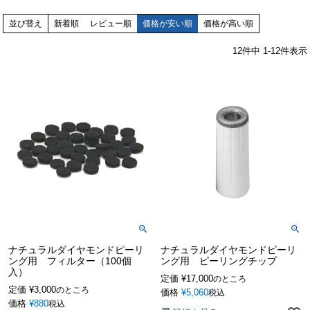
並び替え
新着順
レビュー順
価格が安い順
価格が高い順
12
件中
1
-
12
件表示
ナチュラルダイヤモンドピーリ
ナチュラルダイヤモンドピーリ
ング用 フィルター（100個
ング用 ピーリングチップ
入）
定価
¥
17,000
のところ
定価
¥
3,000
のところ
価格
¥
5,060
税込
価格
¥
880
税込