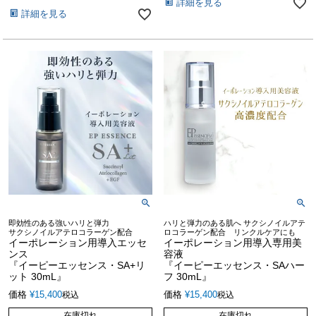
詳細を見る
詳細を見る
即効性のある強いハリと弾力
ハリと弾力のある肌へ サクシノイルアテ
サクシノイルアテロコラーゲン配合
ロコラーゲン配合 リンクルケアにも
イーポレーション用導入エッセ
イーポレーション用導入専用美
ンス
容液
『イーピーエッセンス・SA+リ
『イーピーエッセンス・SAハー
ット 30mL』
フ 30mL』
価格
¥
15,400
価格
¥
15,400
税込
税込
在庫切れ
在庫切れ