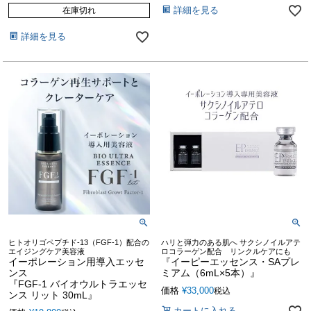
詳細を見る
在庫切れ
詳細を見る
ヒトオリゴペプチド-13（FGF-1）配合の
ハリと弾力のある肌へ サクシノイルアテ
エイジングケア美容液
ロコラーゲン配合 リンクルケアにも
イーポレーション用導入エッセ
『イーピーエッセンス・SAプレ
ンス
ミアム（6mL×5本）』
『FGF-1 バイオウルトラエッセ
価格
¥
33,000
税込
ンス リット 30mL』
カートに入れる