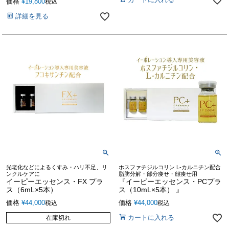
価格
¥
19,800
税込
詳細を見る
光老化などによるくすみ・ハリ不足、リ
ホスファチジルコリン L-カルニチン配合
ンクルケアに
脂肪分解・部分痩せ・顔痩せ用
イーピーエッセンス・FX プラ
『イーピーエッセンス・PCプラ
ス（6mL×5本）
ス（10mL×5本） 』
価格
¥
44,000
価格
¥
44,000
税込
税込
カートに入れる
在庫切れ