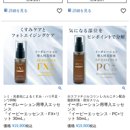
詳細を見る
詳細を見る
シミ・光老化によるくすみ・ハリ不足・
ホスファチジルコリン L-カルニチン配合
シワ抑制
脂肪対策・部分スリム
イーポレーション用導入エッセ
イーポレーション用導入エッセ
ンス
ンス
『イーピーエッセンス・FX+リ
『イーピーエッセンス・PC+リ
ット 30mL』
ット 50mL』
価格
¥
19,800
価格
¥
19,800
税込
税込