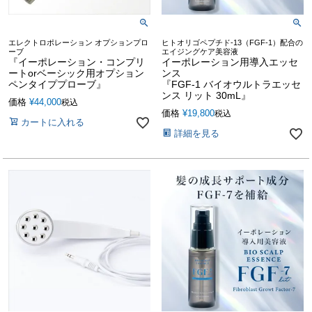
エレクトロポレーション オプションプロ
ヒトオリゴペプチド-13（FGF-1）配合の
ーブ
エイジングケア美容液
『イーポレーション・コンプリ
イーポレーション用導入エッセ
ートorベーシック用オプション
ンス
ペンタイププローブ』
『FGF-1 バイオウルトラエッセ
ンス リット 30mL』
価格
¥
44,000
税込
価格
¥
19,800
税込
カートに入れる
詳細を見る