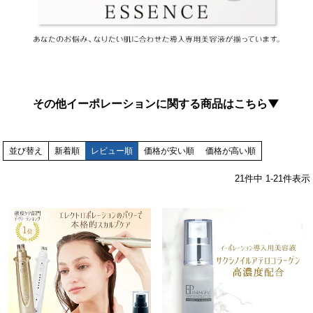
その他イーポレーションに関する商品はこちら▼
並び替え
新着順
レビュー順
価格が安い順
価格が高い順
21
件中
1
-
21
件表示