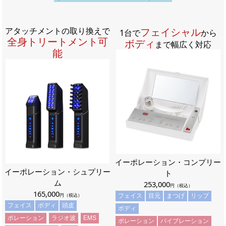
アタッチメントの取り換えで
フェイシャル
1台で
から
全身トリートメント可
ボディ
まで幅広く対応
能
イーポレーション・コンプリー
イーポレーション・シュプリー
ト
ム
253,000
円（税込）
165,000
円（税込）
フェイス
目元
まつげ
リップ
フェイス
ボディ
頭皮
ボディ
ポレーション
ラジオ波
EMS
ポレーション
バイブレーション