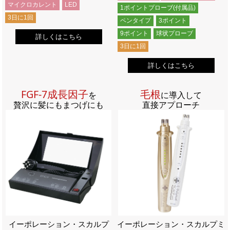
マイクロカレント
LED
1ポイントプローブ(付属品)
3日に1回
ペンタイプ
3ポイント
9ポイント
球状プローブ
詳しくはこちら
3日に1回
詳しくはこちら
FGF-7成長因子
毛根
を
に導入して
贅沢に髪にもまつげにも
直接アプローチ
イーポレーション・スカルプ
イーポレーション・スカルプミ