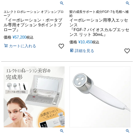
エレクトロポレーション オプションプロ
髪の成長サポート成分FGF-7を毛根へ補
ーブ
給
『イーポレーション・ポータブ
イーポレーション用導入エッセ
ル専用オプション 9ポイントプ
ンス
ローブ』
『FGF-7 バイオスカルプエッセ
ンス リット 30mL』
価格
¥
57,200
税込
価格
¥
10,450
税込
カートに入れる
詳細を見る