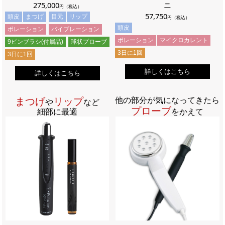
275,000
ニ
円（税込）
57,750
頭皮
まつげ
目元
リップ
円（税込）
頭皮
ポレーション
バイブレーション
ポレーション
マイクロカレント
9ピンブラシ(付属品)
球状プローブ
3日に1回
3日に1回
詳しくはこちら
詳しくはこちら
まつげ
リップ
他の部分が気になってきたら
や
など
プローブ
細部に最適
をかえて