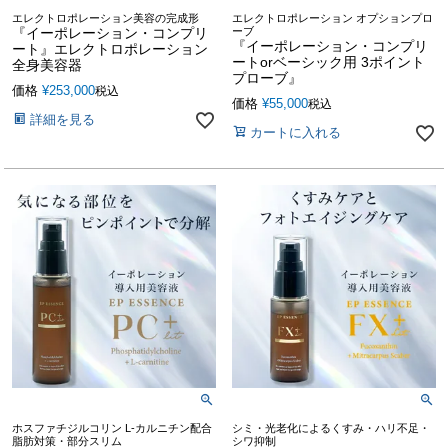
エレクトロポレーション美容の完成形
エレクトロポレーション オプションプロ
『イーポレーション・コンプリ
ーブ
『イーポレーション・コンプリ
ート』エレクトロポレーション
ートorベーシック用 3ポイント
全身美容器
プローブ』
価格
¥
253,000
税込
価格
¥
55,000
税込
詳細を見る
カートに入れる
ホスファチジルコリン L-カルニチン配合
シミ・光老化によるくすみ・ハリ不足・
脂肪対策・部分スリム
シワ抑制