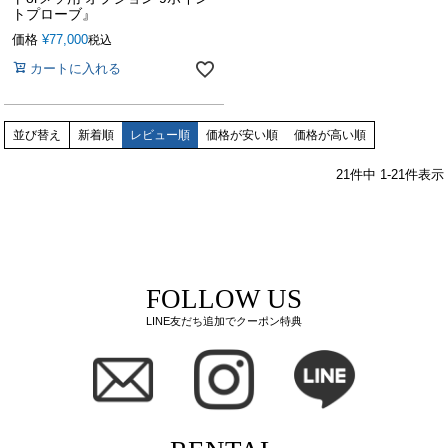
トプローブ』
価格
¥
77,000
税込
カートに入れる
並び替え
新着順
レビュー順
価格が安い順
価格が高い順
21
件中
1
-
21
件表示
FOLLOW US
LINE友だち追加でクーポン特典