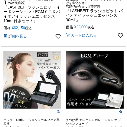
【2WAY美容器】
げを進化させる。
『LASHBEIT ラッシュビット イ
FGF-7配合まつげ美容液
『LASHBEIT ラッシュビット バ
ーポレーション・EGMミニ＆バ
イオアイラッシュエッセンス
イオアイラッシュエッセンス
30mL』
10mL付きセット』
価格
¥
22,000
税込
価格
¥
62,150
税込
カートに入れる
詳細を見る
エレクトロポレーションスカルプケア美
まつげ用 エレクトロポレーション オプ
容器
ションプローブ