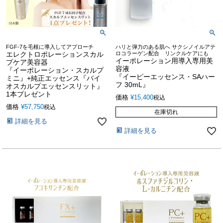
FGF-7を毛根に導入してアプローチ
ハリと弾力のある肌へ サクシノイルアテ
エレクトロポレーションスカル
ロコラーゲン配合 リンクルケアにも
イーポレーション用導入専用美
プケア美容器
容液
『イーポレーション・スカルプ
『イーピーエッセンス・SAハー
ミニ』+純正エッセンス『バイ
フ 30mL』
オスカルプエッセンスリット』
1本プレゼント
価格
¥
15,400
税込
価格
¥
57,750
税込
在庫切れ
詳細を見る
詳細を見る