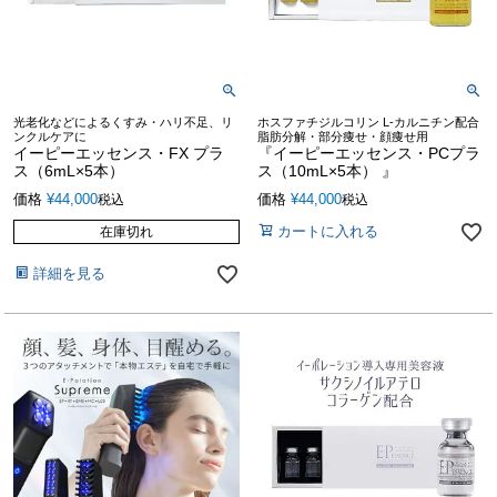
光老化などによるくすみ・ハリ不足、リ
ホスファチジルコリン L-カルニチン配合
ンクルケアに
脂肪分解・部分痩せ・顔痩せ用
イーピーエッセンス・FX プラ
『イーピーエッセンス・PCプラ
ス（6mL×5本）
ス（10mL×5本） 』
価格
¥
44,000
価格
¥
44,000
税込
税込
カートに入れる
在庫切れ
詳細を見る