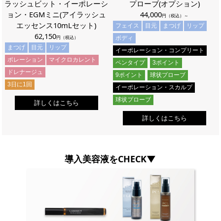
ラッシュビット・イーポレーシ
プローブ(オプション)
ョン・EGMミニ(アイラッシュ
44,000
円（税込）～
エッセンス10mLセット)
フェイス
目元
まつげ
リップ
62,150
円（税込）
ボディ
まつげ
目元
リップ
イーポレーション・コンプリート
ポレーション
マイクロカレント
ペンタイプ
3ポイント
ドレナージュ
9ポイント
球状プローブ
3日に1回
イーポレーション・スカルプ
球状プローブ
詳しくはこちら
詳しくはこちら
導入美容液をCHECK▼