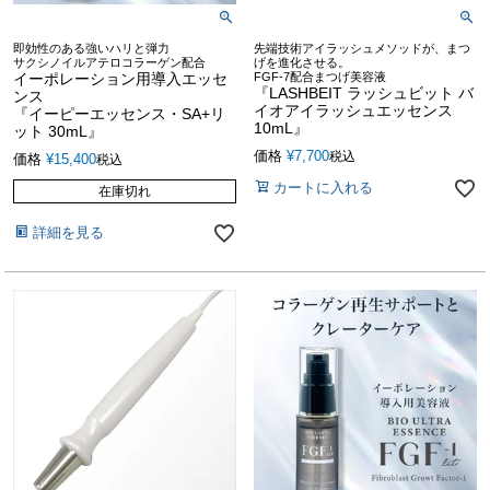
即効性のある強いハリと弾力
先端技術アイラッシュメソッドが、まつ
サクシノイルアテロコラーゲン配合
げを進化させる。
イーポレーション用導入エッセ
FGF-7配合まつげ美容液
『LASHBEIT ラッシュビット バ
ンス
イオアイラッシュエッセンス
『イーピーエッセンス・SA+リ
10mL』
ット 30mL』
価格
¥
7,700
税込
価格
¥
15,400
税込
カートに入れる
在庫切れ
詳細を見る